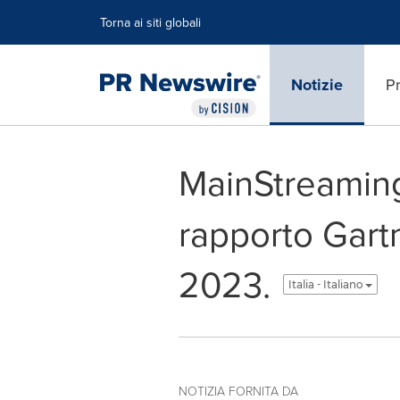
Dichiarazione di accessibilità
Salta la navigazione
Torna ai siti globali
Notizie
Pr
MainStreaming
rapporto Gart
2023.
Italia - Italiano
NOTIZIA FORNITA DA