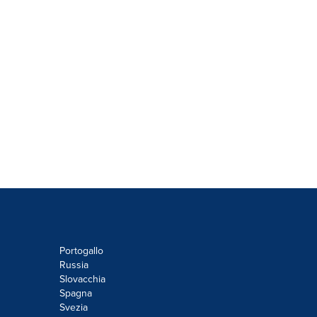
Portogallo
Russia
Slovacchia
Spagna
Svezia