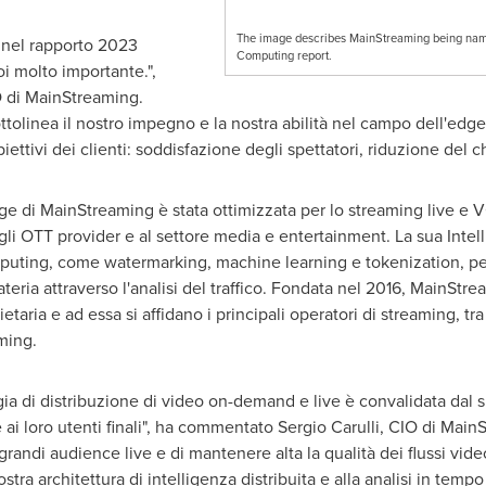
The image describes MainStreaming being name
 nel rapporto 2023
Computing report.
i molto importante.",
O
di MainStreaming
.
ottolinea il nostro impegno e la nostra abilità nel campo dell'ed
ttivi dei clienti: soddisfazione degli spettatori, riduzione del chu
ge di MainStreaming è stata ottimizzata per lo streaming live e
V
agli OTT provider e al settore media e entertainment. La sua Inte
puting, come watermarking, machine learning e tokenization, per
ateria attraverso l'analisi del traffico. Fondata nel 2016, MainStr
aria e ad essa si affidano i principali operatori di streaming, tr
ming.
ia di distribuzione di video on-demand e live è convalidata dal su
ai loro utenti finali", ha commentato
Sergio Carulli
, CIO di MainS
grandi audience live e di mantenere alta la qualità dei flussi vide
ostra architettura di intelligenza distribuita e alla analisi in tempo 