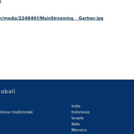
m
om/media/2248461/MainStreaming__Gartner.jpg
lobali
India
inese tradizionale
Indonesia
Israele
Italia
Messico