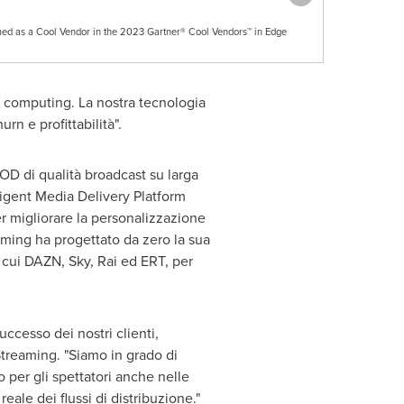
d as a Cool Vendor in the 2023 Gartner® Cool Vendors™ in Edge
ge computing. La nostra tecnologia
rn e profittabilità".
OD di
qualità broadcast su larga
lligent Media Delivery Platform
 migliorare la personalizzazione
eaming ha progettato da zero la sua
a cui DAZN, Sky, Rai ed ERT, per
ccesso dei nostri clienti,
treaming. "Siamo in grado di
o per gli spettatori anche nelle
reale dei flussi di distribuzione."