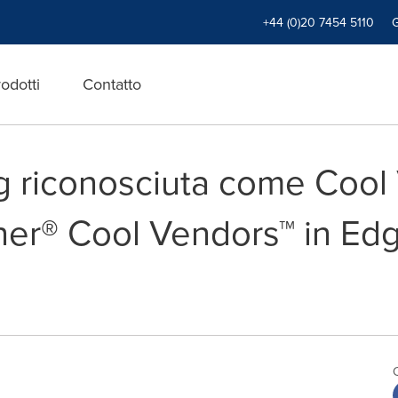
+44 (0)20 7454 5110
odotti
Contatto
 riconosciuta come Cool
ner® Cool Vendors™ in E