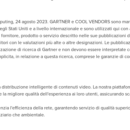
puting, 24 agosto 2023. GARTNER e COOL VENDORS sono marchi r
egli Stati Uniti e a livello internazionale e sono utilizzati qui con 
fornitore, prodotto o servizio descritto nelle sue pubblicazioni di
nitori con le valutazioni più alte o altre designazioni. Le pubblica
izzazione di ricerca di Gartner e non devono essere interpretate c
plicita, in relazione a questa ricerca, comprese le garanzie di c
distribuzione intelligente di contenuti video. La nostra piattaf
 la migliore qualità dell'esperienza ai loro utenti, assicurando sca
ia l'efficienza della rete, garantendo servizio di qualità superio
anziario che ambientale.