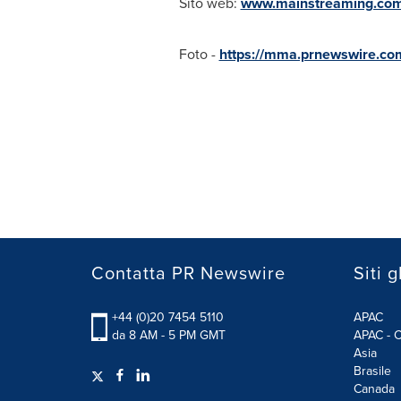
Sito web:
www.mainstreaming.co
Foto -
https://mma.prnewswire.c
Contatta PR Newswire
Siti g
+44 (0)20 7454 5110
APAC
da 8 AM - 5 PM GMT
APAC - C
Asia
Brasile
Canada