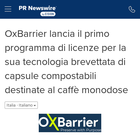
Dichiarazione di accessibilità
Salta la navigazione
Hamburger menu
OxBarrier lancia il primo
programma di licenze per la
sua tecnologia brevettata di
capsule compostabili
destinate al caffè monodose
Italia - Italiano