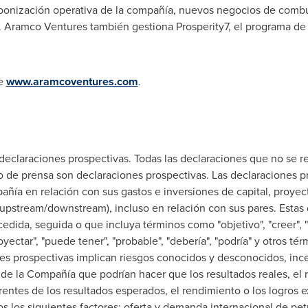
bonización operativa de la compañía, nuevos negocios de comb
al. Aramco Ventures también gestiona Prosperity7, el programa de
te
www.aramcoventures.com
.
eclaraciones prospectivas. Todas las declaraciones que no se r
 de prensa son declaraciones prospectivas. Las declaraciones pr
añía en relación con sus gastos e inversiones de capital, proy
(upstream/downstream), incluso en relación con sus pares. Estas 
cedida, seguida o que incluya términos como "objetivo", "creer", "
"proyectar", "puede tener", "probable", "debería", "podría" y otros té
es prospectivas implican riesgos conocidos y desconocidos, ince
de la Compañía que podrían hacer que los resultados reales, el r
ntes de los resultados esperados, el rendimiento o los logros ex
s los siguientes factores: oferta y demanda internacional de petr