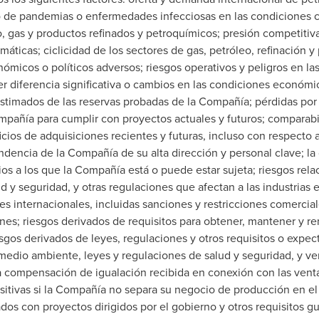
o de pandemias o enfermedades infecciosas en las condiciones 
, gas y productos refinados y petroquímicos; presión competiti
máticas; ciclicidad de los sectores de gas, petróleo, refinación y
ómicos o políticos adversos; riesgos operativos y peligros en las 
er diferencia significativa o cambios en las condiciones económi
 estimados de las reservas probadas de la Compañía; pérdidas po
ompañía para cumplir con proyectos actuales y futuros; comparabi
ios de adquisiciones recientes y futuras, incluso con respecto 
ndencia de la Compañía de su alta dirección y personal clave; la 
gios a los que la Compañía está o puede estar sujeta; riesgos re
d y seguridad, y otras regulaciones que afectan a las industrias
s internacionales, incluidas sanciones y restricciones comerciale
ones; riesgos derivados de requisitos para obtener, mantener y re
os derivados de leyes, regulaciones y otros requisitos o expect
 medio ambiente, leyes y regulaciones de salud y seguridad, y v
la compensación de igualación recibida en conexión con las vent
sitivas si la Compañía no separa su negocio de producción en el
ados con proyectos dirigidos por el gobierno y otros requisitos