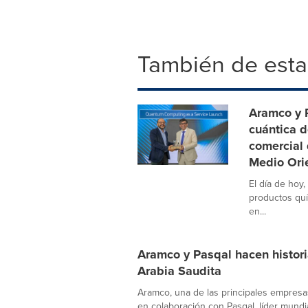
También de esta
Aramco y 
cuántica d
comercial
Medio Ori
El día de hoy
productos quí
en...
Aramco y Pasqal hacen histor
Arabia Saudita
Aramco, una de las principales empresa
en colaboración con Pasqal, líder mundia