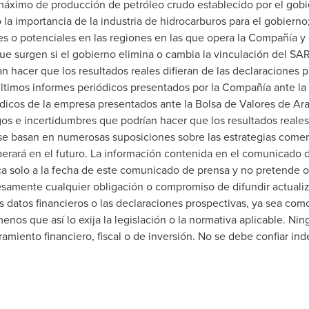
 máximo de producción de petróleo crudo establecido por el gob
la importancia de la industria de hidrocarburos para el gobierno; 
es o potenciales en las regiones en las que opera la Compañía y o
que surgen si el gobierno elimina o cambia la vinculación del SAR
n hacer que los resultados reales difieran de las declaraciones
ltimos informes periódicos presentados por la Compañía ante la 
ódicos de la empresa presentados ante la Bolsa de Valores de Ar
os e incertidumbres que podrían hacer que los resultados reales 
e basan en numerosas suposiciones sobre las estrategias comerci
rará en el futuro. La información contenida en el comunicado de 
ca solo a la fecha de este comunicado de prensa y no pretende o
samente cualquier obligación o compromiso de difundir actualiz
 datos financieros o las declaraciones prospectivas, ya sea com
enos que así lo exija la legislación o la normativa aplicable. Ni
iento financiero, fiscal o de inversión. No se debe confiar in