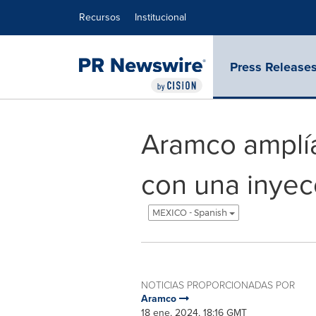
Declaración de accesibilidad
Saltar la navegación
Recursos
Institucional
Press Release
Aramco amplía
con una inyec
MEXICO - Spanish
NOTICIAS PROPORCIONADAS POR
Aramco
18 ene, 2024, 18:16 GMT