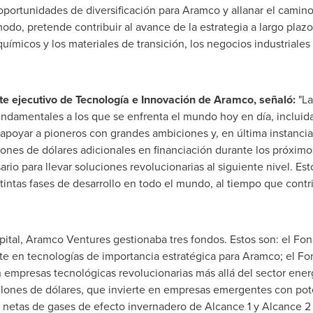
oportunidades de diversificación para Aramco y allanar el camin
do, pretende contribuir al avance de la estrategia a largo plaz
uímicos y los materiales de transición, los negocios industriales 
nte ejecutivo de Tecnología e Innovación de Aramco, señaló:
"L
undamentales a los que se enfrenta el mundo hoy en día, incluida 
oyar a pioneros con grandes ambiciones y, en última instancia, 
ones de dólares adicionales en financiación durante los próxim
ario para llevar soluciones revolucionarias al siguiente nivel. Est
ntas fases de desarrollo en todo el mundo, al tiempo que contrib
ital, Aramco Ventures gestionaba tres fondos. Estos son: el Fond
rte en tecnologías de importancia estratégica para Aramco; el F
n empresas tecnológicas revolucionarias más allá del sector ener
llones de dólares, que invierte en empresas emergentes con pote
netas de gases de efecto invernadero de Alcance 1 y Alcance 2 