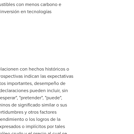
ustibles con menos carbono e
 inversión en tecnologías
elacionen con hechos históricos o
ospectivas indican las expectativas
ectos importantes, desempeño de
declaraciones pueden incluir, sin
esperar", "pretender", "puede",
rminos de significado similar o sus
rtidumbres y otros factores
endimiento o los logros de la
presados o implícitos por tales
óleo crudo y el precio al cual se