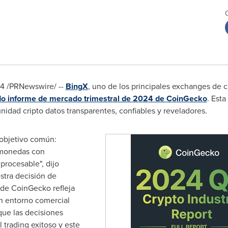
24
/PRNewswire/ --
BingX
, uno de los principales exchanges de 
o informe de mercado trimestral de 2024 de CoinGecko
. Est
idad cripto datos transparentes, confiables y reveladores.
objetivo común:
omonedas con
procesable", dijo
stra decisión de
s de CoinGecko refleja
n entorno comercial
que las decisiones
 trading exitoso y este