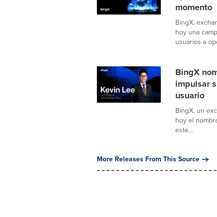
momento
BingX, excha
hoy una campa
usuarios a ope
BingX nomb
impulsar s
usuario
BingX, un ex
hoy el nombra
este...
More Releases From This Source