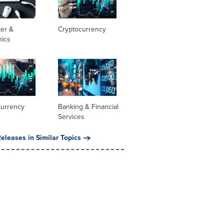
er &
Cryptocurrency
nics
currency
Banking & Financial
Services
eleases in Similar Topics