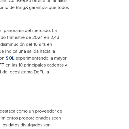
hain; CoinGecko ofrece un análisis
cinio de BingX garantiza que todos
el panorama del mercado. La
undo trimestre de 2024 en 2,43
 disminución del 16,9 % en
 indica una salida hacia la
con
SOL
experimentando la mayor
T en las 10 principales cadenas y
 del ecosistema DeFi, la
se destaca como un proveedor de
ocimientos proporcionados sean
e los datos divulgados son