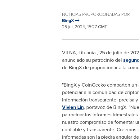
NOTICIAS PROPORCIONADAS POR
BingX
25 jul, 2024, 15:27 GMT
VILNA
, Lituania
,
25 de julio de 20
anunciado su patrocinio del
segund
de BingX de proporcionar a la comun
"BingX y CoinGecko comparten un 
potenciar a la comunidad de cript
información transparente, precisa y 
Vivien Lin
, portavoz de BingX. "Nue
patrocinar los informes trimestrale
nuestro compromiso de fomentar u
confiable y transparente. Creemos 
informadas son la piedra angular del