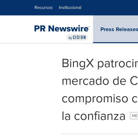
Declaración de accesibilidad
Saltar la navegación
Recursos
Institucional
Press Release
BingX patroci
mercado de C
compromiso co
la confianza
MEX