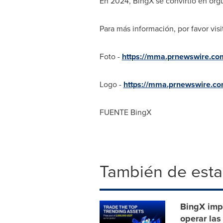
En 2024, BingX se convirtió en org
Para más información, por favor vis
Foto -
https://mma.prnewswire.c
Logo -
https://mma.prnewswire.c
FUENTE BingX
También de esta
BingX imp
operar la