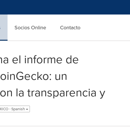
s
Socios Online
Contacto
na el informe de
oinGecko: un
n la transparencia y
ICO - Spanish