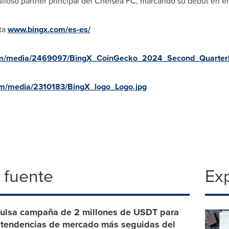
ulloso partner principal del Chelsea FC, marcando su debut en e
ita
www.bingx.com/es-es/
om/media/2469097/BingX_CoinGecko_2024_Second_Quarterl
om/media/2310183/BingX_logo_Logo.jpg
 fuente
Exp
ulsa campaña de 2 millones de USDT para
s tendencias de mercado más seguidas del