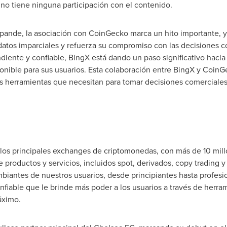
o tiene ninguna participación con el contenido.
ande, la asociación con CoinGecko marca un hito importante, ya
 datos imparciales y refuerza su compromiso con las decisiones c
ente y confiable, BingX está dando un paso significativo hacia 
ponible para sus usuarios. Esta colaboración entre BingX y CoinG
as herramientas que necesitan para tomar decisiones comerciale
los principales exchanges de criptomonedas, con más de 10 mill
 productos y servicios, incluidos spot, derivados, copy trading y
biantes de nuestros usuarios, desde principiantes hasta profes
nfiable que le brinde más poder a los usuarios a través de herra
áximo.