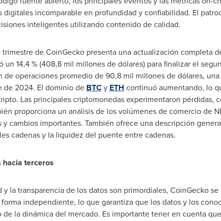
ódigo fuente abierto, los principales eventos y las métricas on-c
digitales incomparable en profundidad y confiabilidad. El patro
siones inteligentes utilizando contenido de calidad.
 trimestre de CoinGecko presenta una actualización completa d
ó un 14,4 % (408,8 mil millones de dólares) para finalizar el seg
n de operaciones promedio de 90,8 mil millones de dólares, una
e de 2024. El dominio de
BTC
y
ETH
continuó aumentando, lo que
ripto. Las principales criptomonedas experimentaron pérdidas, 
bién proporciona un análisis de los volúmenes de comercio de NF
 y cambios importantes. También ofrece una descripción general
les cadenas y la liquidez del puente entre cadenas.
 hacia terceros
ad y la transparencia de los datos son primordiales, CoinGecko 
forma independiente, lo que garantiza que los datos y los con
ejo de la dinámica del mercado. Es importante tener en cuenta qu