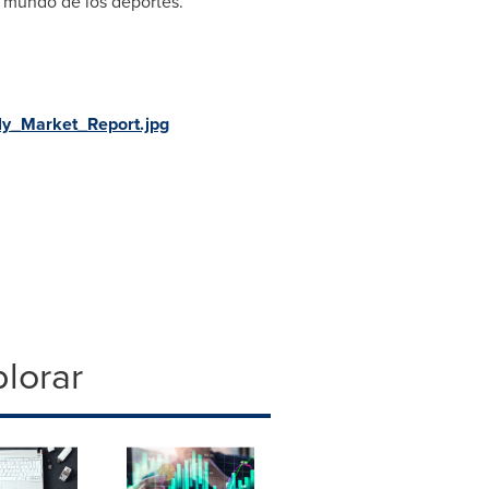
l mundo de los deportes.
y_Market_Report.jpg
lorar