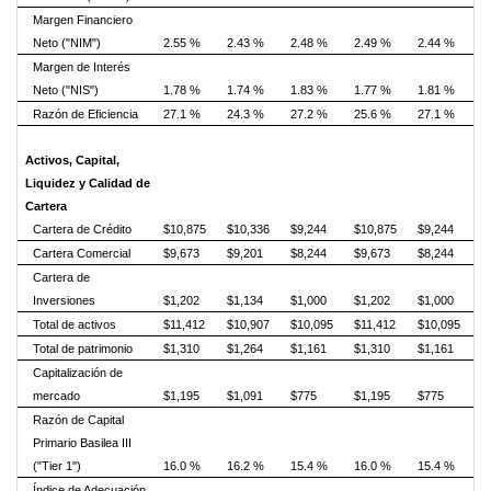
Margen Financiero
Neto ("NIM")
2.55 %
2.43 %
2.48 %
2.49 %
2.44 %
Margen de Interés
Neto ("NIS")
1.78 %
1.74 %
1.83 %
1.77 %
1.81 %
Razón de Eficiencia
27.1 %
24.3 %
27.2 %
25.6 %
27.1 %
Activos, Capital,
Liquidez y Calidad de
Cartera
Cartera de Crédito
$10,875
$10,336
$9,244
$10,875
$9,244
Cartera Comercial
$9,673
$9,201
$8,244
$9,673
$8,244
Cartera de
Inversiones
$1,202
$1,134
$1,000
$1,202
$1,000
Total de activos
$11,412
$10,907
$10,095
$11,412
$10,095
Total de patrimonio
$1,310
$1,264
$1,161
$1,310
$1,161
Capitalización de
mercado
$1,195
$1,091
$775
$1,195
$775
Razón de Capital
Primario Basilea III
("Tier 1")
16.0 %
16.2 %
15.4 %
16.0 %
15.4 %
Índice de Adecuación