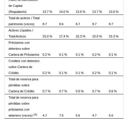
de Capital
(Regulatorio)
13.7 %
14.0 %
13.6 %
13.7 %
13.6 %
Total de activos / Total
patrimonio (veces)
8.7
8.6
8.7
8.7
8.7
Activos Líquidos /
Total Activos
15.0 %
17.4 %
15.3 %
15.0 %
15.3 %
Préstamos con
deterioro sobre
Cartera de Préstamos
0.2 %
0.1 %
0.1 %
0.2 %
0.1 %
Creditos con deterioro
sobre Cartera de
Crédito
0.2 %
0.1 %
0.1 %
0.2 %
0.1 %
Total de reserva para
pérdidas sobre
Cartera de Crédito
0.7 %
0.7 %
0.6 %
0.7 %
0.6 %
Total de reserva para
pérdidas sobre
préstamos con
(15)
deterioro (veces)
4.7
7.5
5.6
4.7
5.6