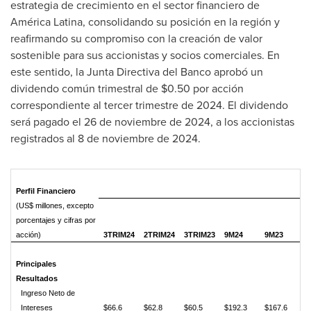
estrategia de crecimiento en el sector financiero de
América Latina, consolidando su posición en la región y
reafirmando su compromiso con la creación de valor
sostenible para sus accionistas y socios comerciales. En
este sentido, la Junta Directiva del Banco aprobó un
dividendo común trimestral de
$0.50
por acción
correspondiente al tercer trimestre de 2024. El dividendo
será pagado el 26 de noviembre de 2024, a los accionistas
registrados al 8 de noviembre de 2024.
Perfil Financiero
(US$ millones, excepto
porcentajes y cifras por
acción)
3TRIM24
2TRIM24
3TRIM23
9M24
9M23
Principales
Resultados
Ingreso Neto de
Intereses
$66.6
$62.8
$60.5
$192.3
$167.6