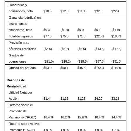
Honorarios y
comisiones, neto
$10.5
$12.5
$11.1
$32.5
$22.4
Ganancia (pérdida) en
instrumentos
financieros, neto
$0.3
($0.4)
$0.0
$0.1
($1.9)
Total de ingresos
$77.6
$75.0
$71.8
$225.2
$188.3
Provisión para
pérdidas crediticias
($3.5)
($6.7)
($6.5)
($13.3)
($17.5)
Gastos de
operaciones
($21.0)
($18.2)
($19.5)
($57.6)
($51.0)
Utilidad del período
$53.0
$50.1
$45.8
$154.4
$119.8
Razones de
Rentabilidad
Utilidad Neta por
Acción
$1.44
$1.36
$1.25
$4.20
$3.28
Retorno sobre el
Promedio del
Patrimonio ("ROE")
16.4 %
16.2 %
15.9 %
16.4 %
14.4 %
Retorno sobre Activos
Promedio ("ROA")
1.9 %
1.9 %
1.8 %
1.9 %
1.7 %