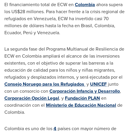
El financiamiento total de ECW en
Colombia
ahora supera
los
US$28
millones. Para hacer frente a la crisis regional de
refugiados en
Venezuela
, ECW ha invertido casi 70
millones de dólares hasta la fecha en Brasil,
Colombia
,
Ecuador
, Perú y
Venezuela
.
La segunda fase del Programa Multianual de Resiliencia de
ECW en
Colombia
ampliará el alcance de las inversiones
existentes, con el objetivo de superar las barreras a la
educación de calidad para los niños y niñas migrantes,
refugiados y desplazados internos, y será ejecutada por el
Consejo Noruego para los Refugiados
y
UNICEF
junto
con un consorcio con
Corporación Infancia y Desarrollo
,
Corporación Opción Legal
, y
Fundación PLAN
en
coordinación con el
Ministerio de Educación Nacional
de
Colombia
.
Colombia
es uno de los
4
países con mayor número de