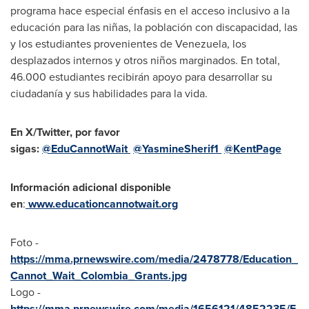
programa hace especial énfasis en el acceso inclusivo a la
educación para las niñas, la población con discapacidad, las
y los estudiantes provenientes de
Venezuela
, los
desplazados internos y otros niños marginados. En total,
46.000 estudiantes recibirán apoyo para desarrollar su
ciudadanía y sus habilidades para la vida.
En X/Twitter, por favor
sigas:
@EduCannotWait
@YasmineSherif1
@KentPage
Información adicional disponible
en
:
www.educationcannotwait.org
Foto -
https://mma.prnewswire.com/media/2478778/Education_
Cannot_Wait_Colombia_Grants.jpg
Logo -
https://mma.prnewswire.com/media/1656121/4852235/E