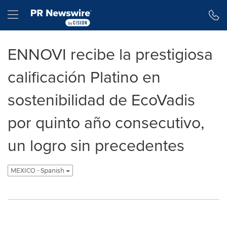
Declaración de accesibilidad
Saltar la navegación
Hamburger menu
ENNOVI recibe la prestigiosa
calificación Platino en
sostenibilidad de EcoVadis
por quinto año consecutivo,
un logro sin precedentes
MEXICO - Spanish