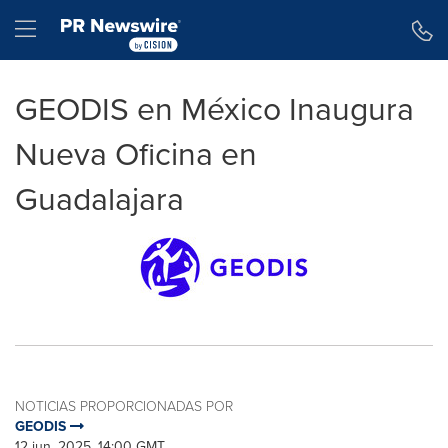
Declaración de accesibilidad
Saltar la navegación
Hamburger menu
GEODIS en México Inaugura
Nueva Oficina en
Guadalajara
NOTICIAS PROPORCIONADAS POR
GEODIS
12 jun, 2025, 14:00 GMT