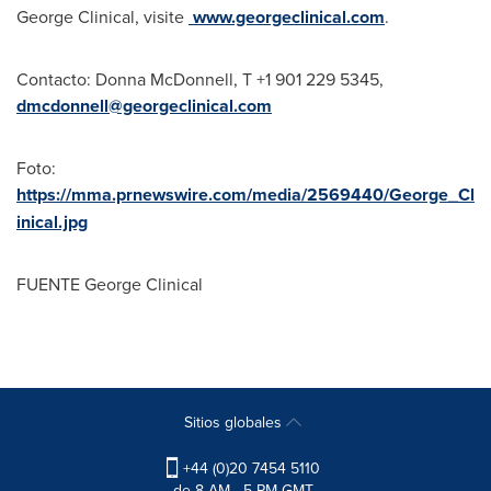
George Clinical, visite
www.georgeclinical.com
.
Contacto:
Donna McDonnell
, T +1 901 229 5345,
dmcdonnell@georgeclinical.com
Foto:
https://mma.prnewswire.com/media/2569440/George_Cl
inical.jpg
FUENTE George Clinical
Sitios globales
+44 (0)20 7454 5110
de 8 AM - 5 PM GMT