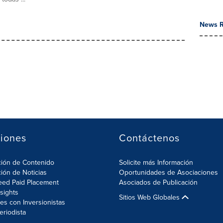
News R
iones
Contáctenos
ción de Contenido
Solicite más Información
ción de Noticias
Oportunidades de Asociaciones
eed Paid Placement
Asociados de Publicación
nsights
Sitios Web Globales
es con Inversionistas
eriodista