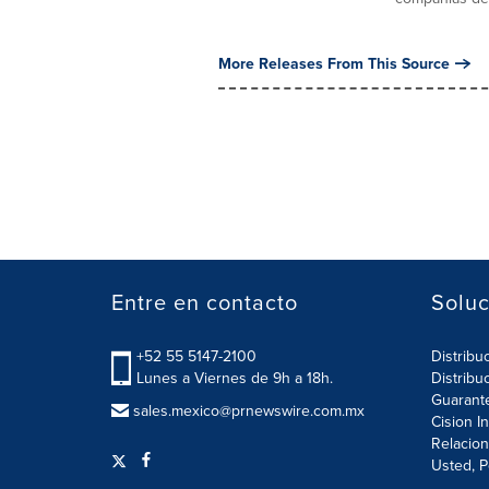
More Releases From This Source
Entre en contacto
Soluc
+52 55 5147-2100
Distribu
Lunes a Viernes de 9h a 18h.
Distribu
Guarant
sales.mexico@prnewswire.com.mx
Cision I
Relacion
Usted, P