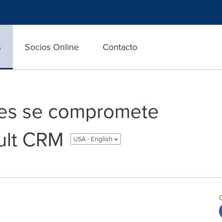
s
Socios Online
Contacto
ces se compromete
ult CRM
USA - English