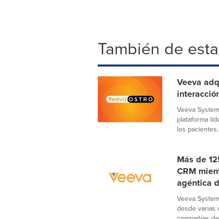
También de esta
Veeva adqu
interacció
Veeva Systems
plataforma lí
los pacientes..
Más de 125
CRM mient
agéntica d
Veeva System
desde varias 
compañías de 