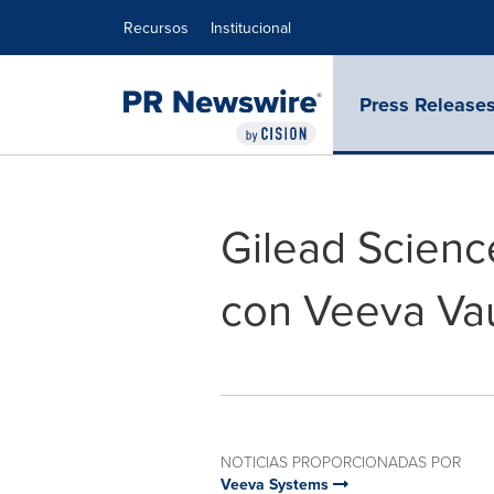
Declaración de accesibilidad
Saltar la navegación
Recursos
Institucional
Press Release
Gilead Scien
con Veeva Va
NOTICIAS PROPORCIONADAS POR
Veeva Systems