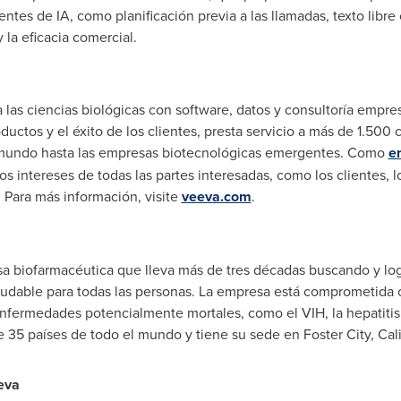
ntes de IA, como planificación previa a las llamadas, texto libre
y la eficacia comercial.
a las ciencias biológicas con software, datos y consultoría empr
ductos y el éxito de los clientes, presta servicio a más de 1.500
 mundo hasta las empresas biotecnológicas emergentes. Como
e
s intereses de todas las partes interesadas, como los clientes, l
s. Para más información, visite
veeva.com
.
sa biofarmacéutica que lleva más de tres décadas buscando y lo
ludable para todas las personas. La empresa está comprometida 
enfermedades potencialmente mortales, como el VIH, la hepatitis v
e 35 países de todo el mundo y tiene su sede en
Foster City, Cal
eva