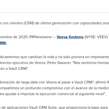
s con clientes (CRM) de última generación con capacidades av
ptiembre de 2025
/PRNewswire/ --
Veeva Systems
(NYSE: VEEV) 
CRM.
icamentos que cambian la vida y ha sido pionera en importantes 
 director ejecutivo de Veeva,
Peter Gassner
. "Nos sentimos honrad
ión a Vault CRM".
boración de larga data con Veeva al pasar a Vault CRM", afirmó 
Compartimos un profundo compromiso con el avance de la medic
ra ayudar a impulsar la ejecución comercial al siguiente nivel".
 de aplicaciones Vault CRM Suite, que proporciona la base para 