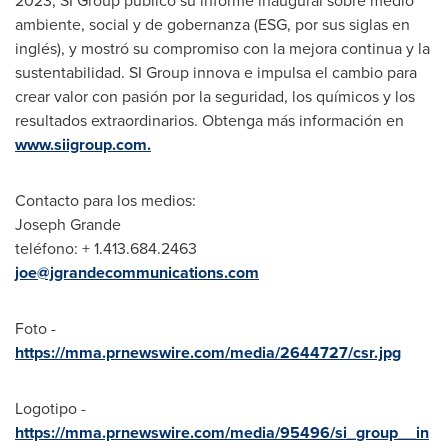
2023, SI Group publicó su informe inaugural sobre medio
ambiente, social y de gobernanza (ESG, por sus siglas en
inglés), y mostró su compromiso con la mejora continua y la
sustentabilidad. SI Group innova e impulsa el cambio para
crear valor con pasión por la seguridad, los químicos y los
resultados extraordinarios. Obtenga más información en
www.siigroup.com.
Contacto para los medios:
Joseph Grande
teléfono: + 1.413.684.2463
joe@jgrandecommunications.com
Foto -
https://mma.prnewswire.com/media/2644727/csr.jpg
Logotipo -
https://mma.prnewswire.com/media/95496/si_group__in