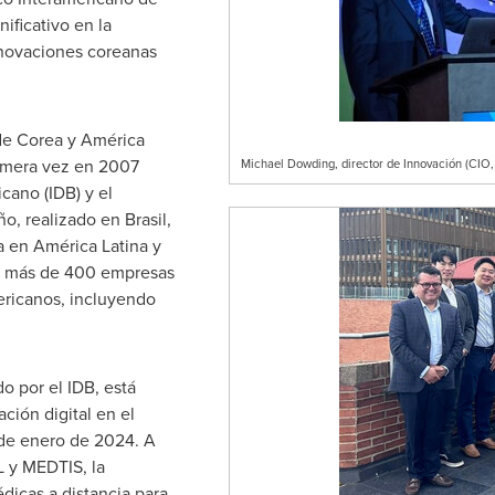
nificativo en la
nnovaciones coreanas
de Corea y América
rimera vez en 2007
Michael Dowding, director de Innovación (CIO, 
cano (IDB) y el
o, realizado en Brasil,
a en América Latina y
 a más de 400 empresas
ericanos, incluyendo
 por el IDB, está
ción digital en el
e enero de 2024. A
 y MEDTIS, la
icas a distancia para