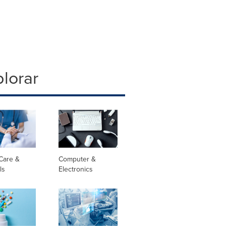
lorar
Care &
Computer &
ls
Electronics