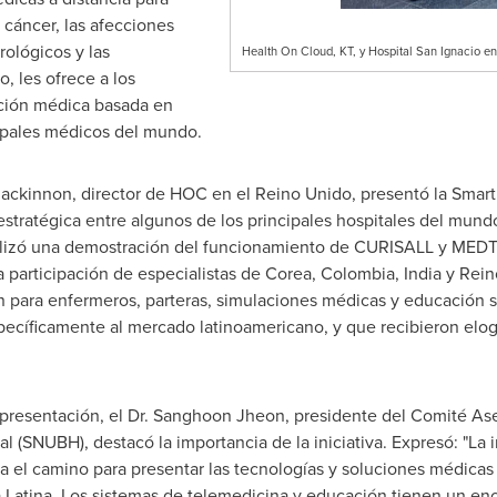
cáncer, las afecciones
rológicos y las
Health On Cloud, KT, y Hospital San Ignacio e
, les ofrece a los
ción médica basada en
cipales médicos del mundo.
ackinnon
, director de HOC en el Reino Unido, presentó la Smart 
 estratégica entre algunos de los principales hospitales del mun
lizó una demostración del funcionamiento de CURISALL y MEDTIS
a participación de especialistas de Corea,
Colombia
,
India
y Rein
n para enfermeros, parteras, simulaciones médicas y educación
ecíficamente al mercado latinoamericano, y que recibieron elogi
presentación, el Dr.
Sanghoon Jheon
, presidente del Comité As
 (SNUBH), destacó la importancia de la iniciativa. Expresó: "La
a el camino para presentar las tecnologías y soluciones médicas
Latina. Los sistemas de telemedicina y educación tienen un enor