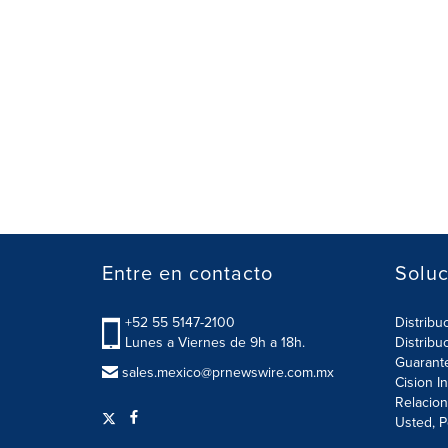
Entre en contacto
Soluc
+52 55 5147-2100
Distribu
Lunes a Viernes de 9h a 18h.
Distribu
Guarant
sales.mexico@prnewswire.com.mx
Cision I
Relacion
Usted, P