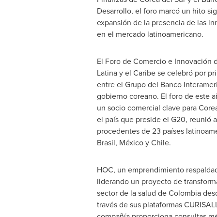
Desarrollo, el foro marcó un hito sig
expansión de la presencia de las i
en el mercado latinoamericano.
El
Foro de Comercio
e Innovación 
Latina y el Caribe se celebró por p
entre el Grupo del Banco Interameri
gobierno coreano. El foro de este añ
un socio comercial clave para Core
el país que preside el G20, reunió
procedentes de 23 países latinoam
Brasil, México y
Chile
.
HOC, un emprendimiento respaldado
liderando un proyecto de transforma
sector de la salud de
Colombia
desd
través de sus plataformas CURISALL
compañía proporciona consultas méd