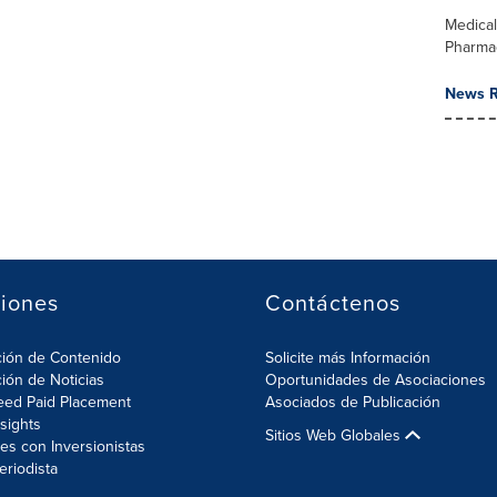
Medica
Pharma
News R
iones
Contáctenos
ción de Contenido
Solicite más Información
ción de Noticias
Oportunidades de Asociaciones
eed Paid Placement
Asociados de Publicación
nsights
Sitios Web Globales
es con Inversionistas
eriodista