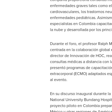
enfermedades graves tales como el 
cardiovasculares, los trastornos neu
enfermedades pediátricas. Asimismo
especialistas en
Colombia
capacita
la nube y desarrollada por los prin
Durante el foro, el profesor
Ralph M
centrada en la colaboración global
director de Innovación de HOC, rea
consultas médicas a distancia con l
presentó programas de capacitació
extracorporal (ECMO) adaptados esp
al evento.
En su discurso inaugural durante la 
National University
Bundang Hospital
proyecto piloto en
Colombia
prepar
México y otras regiones de América 