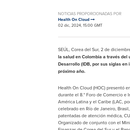
NOTICIAS PROPORCIONADAS POR
Health On Cloud
02 dic, 2024, 15:00 GMT
SEÚL,
Corea del Sur
, 2 de diciemb
la salud en
Colombia
a través del 
Desarrollo (IDB, por sus siglas en 
próximo año.
Health On Cloud (HOC) presentó en 
durante el 8.°
Foro de Comercio
e I
América Latina y el Caribe (LAC, por
celebrado en Río de Janeiro, Brasil
patentadas de atención médica, C
Organizado de conjunto con el Min
Finanzas de
Corea del Sur
y el Ban