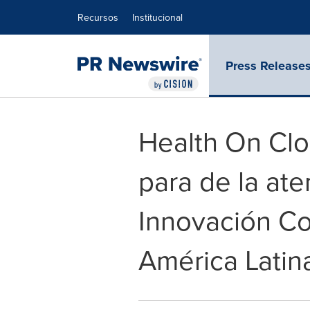
Declaración de accesibilidad
Saltar la navegación
Recursos
Institucional
Press Release
Health On Clo
para de la at
Innovación Co
América Latin