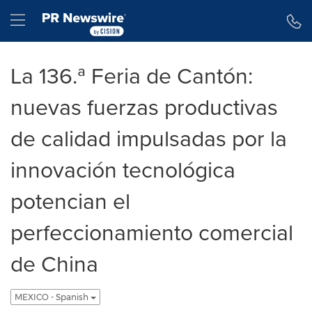
Declaración de accesibilidad
Saltar la navegación
Hamburger menu
La 136.ª Feria de Cantón:
nuevas fuerzas productivas
de calidad impulsadas por la
innovación tecnológica
potencian el
perfeccionamiento comercial
de China
MEXICO - Spanish