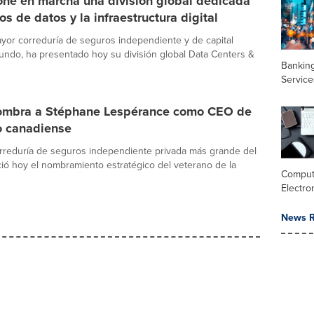
one en marcha una división global dedicada
os de datos y la infraestructura digital
ayor correduría de seguros independiente y de capital
undo, ha presentado hoy su división global Data Centers &
Banking
Service
ombra a Stéphane Lespérance como CEO de
o canadiense
orreduría de seguros independiente privada más grande del
ó hoy el nombramiento estratégico del veterano de la
Comput
Electro
News R