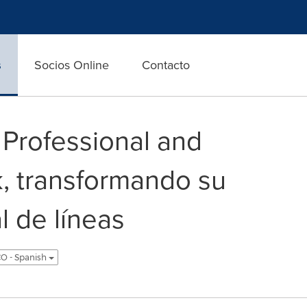
s
Socios Online
Contacto
 Professional and
k, transformando su
l de líneas
O - Spanish