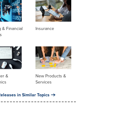
 & Financial
Insurance
s
er &
New Products &
nics
Services
eleases in Similar Topics