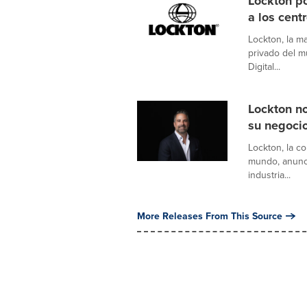
Lockton p
a los centr
Lockton, la m
privado del m
Digital...
Lockton n
su negoci
Lockton, la c
mundo, anunci
industria...
More Releases From This Source