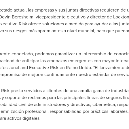
ctado actual, las empresas y sus juntas directivas requieren de 
Devin Beresheim
, vicepresidente ejecutivo y director de Lockto
xecutive Risk ofrece soluciones a medida para ayudar a las juntas
tiva sus riesgos más apremiantes a nivel mundial, para que pueda
lmente conectado, podemos garantizar un intercambio de conocim
apacidad de anticipar las amenazas emergentes con mayor interve
ofessional and Executive Risk en Reino Unido. "El lanzamiento de
ompromiso de mejorar continuamente nuestro estándar de servicio
Risk presta servicios a clientes de una amplia gama de industrias
 y soporte de reclamos para las principales líneas de seguros fin
bilidad civil de administradores y directivos, cibernética, respo
emnización profesional, responsabilidad por prácticas laborales, 
ra activos digitales.