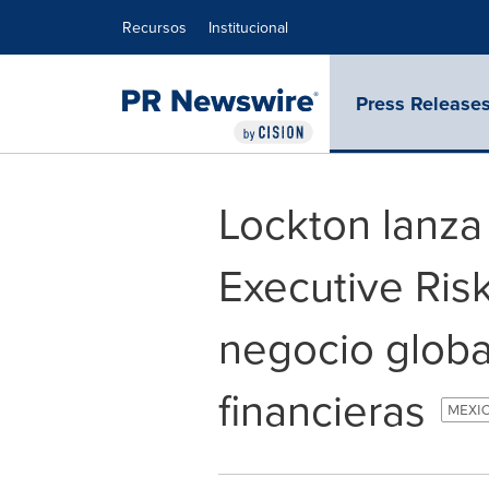
Declaración de accesibilidad
Saltar la navegación
Recursos
Institucional
Press Release
Lockton lanza
Executive Ris
negocio globa
financieras
MEXIC