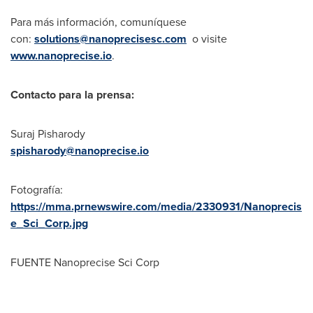
Para más información, comuníquese
con:
solutions@nanoprecisesc.com
o visite
www.nanoprecise.io
.
Contacto para la prensa:
Suraj Pisharody
spisharody@nanoprecise.io
Fotografía:
https://mma.prnewswire.com/media/2330931/Nanoprecis
e_Sci_Corp.jpg
FUENTE Nanoprecise Sci Corp