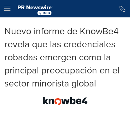
Declaración de accesibilidad
Saltar la navegación
Hamburger menu
Nuevo informe de KnowBe4
revela que las credenciales
robadas emergen como la
principal preocupación en el
sector minorista global