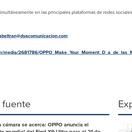
multáneamente en las principales plataformas de redes sociales 
labeltran@dyacomunicacion.com
com/media/2681786/OPPO_Make_Your_Moment_D_a_de_las_M
 fuente
Exp
a cámara se acerca: OPPO anuncia el
o mundial del Find X9 Ultra para el 21 de