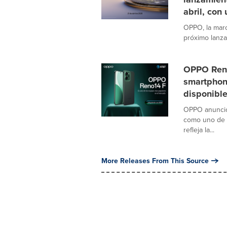
abril, con
OPPO, la marc
próximo lanza
OPPO Reno
smartphon
disponibl
OPPO anunció
como uno de l
refleja la...
More Releases From This Source