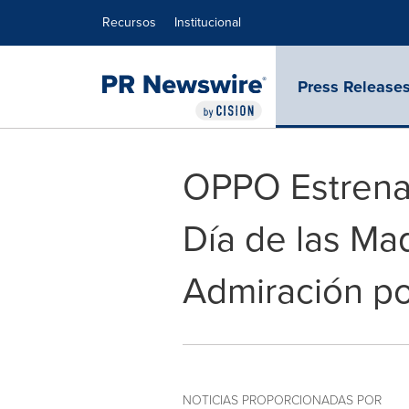
Declaración de accesibilidad
Saltar la navegación
Recursos
Institucional
Press Release
OPPO Estrena 
Día de las M
Admiración po
NOTICIAS PROPORCIONADAS POR