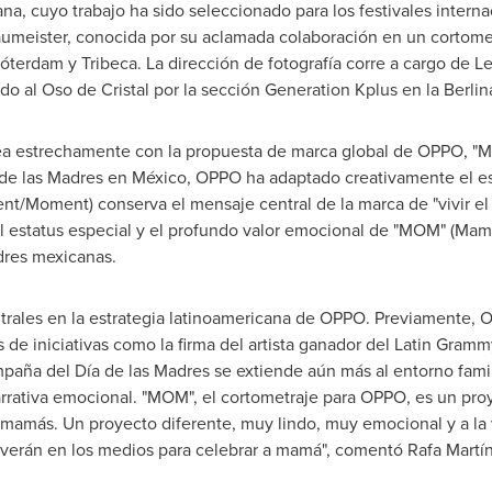
na, cuyo trabajo ha sido seleccionado para los festivales intern
Baumeister, conocida por su aclamada colaboración en un cortome
Róterdam y Tribeca. La dirección de fotografía corre a cargo de
Le
ado al
Oso de Cristal
por la sección Generation Kplus en la Berlin
ea estrechamente con la propuesta de marca global de OPPO, "
a de las Madres en México, OPPO ha adaptado creativamente el 
t/Moment) conserva el mensaje central de la marca de "vivir el 
l estatus especial y el profundo valor emocional de "MOM" (Mamá
dres mexicanas.
trales en la estrategia latinoamericana de OPPO. Previamente,
s de iniciativas como la firma del artista ganador del Latin Gram
aña del Día de las Madres se extiende aún más al entorno fami
rrativa emocional. "MOM", el cortometraje para OPPO, es un pr
s mamás. Un proyecto diferente, muy lindo, muy emocional y a la 
 verán en los medios para celebrar a mamá", comentó Rafa Martí