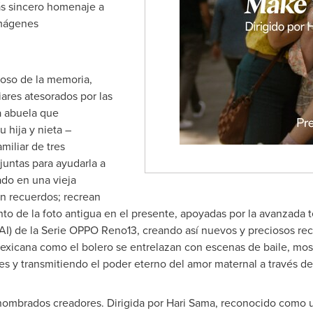
ás sincero homenaje a
imágenes
oso de la memoria,
iares atesorados por las
a abuela que
 hija y nieta –
miliar de tres
juntas para ayudarla a
do en una vieja
an recuerdos; recrean
 de la foto antigua en el presente, apoyadas por la avanzada t
 (AI) de la Serie OPPO Reno13, creando así nuevos y preciosos rec
exicana como el bolero se entrelazan con escenas de baile, mostr
s y transmitiendo el poder eterno del amor maternal a través de
renombrados creadores. Dirigida por
Hari Sama
, reconocido como u