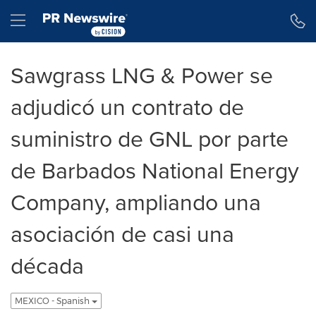
Declaración de accesibilidad
Saltar la navegación
Hamburger menu
Sawgrass LNG & Power se
adjudicó un contrato de
suministro de GNL por parte
de Barbados National Energy
Company, ampliando una
asociación de casi una
década
MEXICO - Spanish