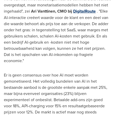
overgestapt, maar monetarisatiemodellen hebben het niet
ingehaald", zei
Ari Vanttinen, CMO bij
DigitalRoute
. "Elke
AI-interactie creëert waarde voor de klant en een deel van
die waarde behoort als prijs toe aan de verkoper. De adder
onder het gras: in tegenstelling tot SaaS, waar marges met
gebruikers schalen, schalen AI-kosten met gebruik. En als
een bedrijf AI-gebruik en -kosten niet met hoge
betrouwbaarheid kan volgen, kunnen ze het niet prijzen.
Dat is het opschalen van AI-inkomsten op fragiele
economie."
Er is geen consensus over hoe AI moet worden
gemonetiseerd. Het volledig bundelen van AI in het
bestaande aanbod is de grootste enkele aanpak met 25%,
maar bijna evenveel organisaties (23%) blijven
experimenteel of onbeslist. Betaalde add-ons zijn goed
voor 18%, API-charging voor 15% en resultaatgebaseerde
prijzen voor 12%. De markt is actief maar nog steeds