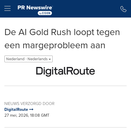
Toegankelijkheidsverklaring
Navigatie overslaan
Hamburger menu
De AI Gold Rush loopt tegen
een margeprobleem aan
Nederland - Nederlands
NIEUWS VERZORGD DOOR
DigitalRoute
27 mei, 2026, 18:08 GMT