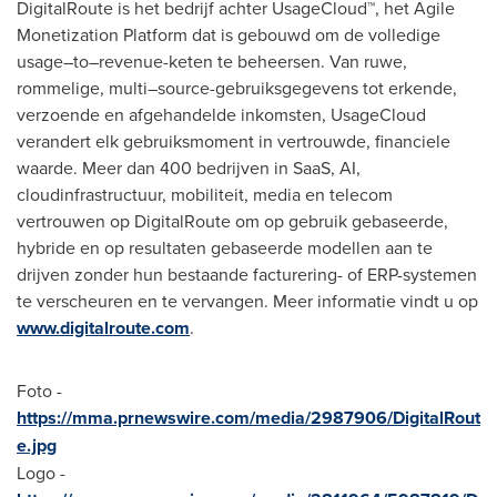
DigitalRoute is het bedrijf achter UsageCloud™, het Agile
Monetization Platform dat is gebouwd om de volledige
usage–to–revenue-keten te beheersen. Van ruwe,
rommelige, multi–source-gebruiksgegevens tot erkende,
verzoende en afgehandelde inkomsten, UsageCloud
verandert elk gebruiksmoment in vertrouwde, financiele
waarde. Meer dan 400 bedrijven in SaaS, AI,
cloudinfrastructuur, mobiliteit, media en telecom
vertrouwen op DigitalRoute om op gebruik gebaseerde,
hybride en op resultaten gebaseerde modellen aan te
drijven zonder hun bestaande facturering- of ERP-systemen
te verscheuren en te vervangen. Meer informatie vindt u op
www.digitalroute.com
.
Foto -
https://mma.prnewswire.com/media/2987906/DigitalRout
e.jpg
Logo -