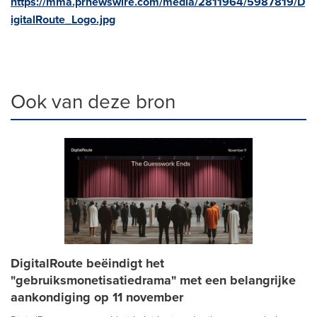
https://mma.prnewswire.com/media/2811964/5987819/D
igitalRoute_Logo.jpg
Ook van deze bron
DigitalRoute beëindigt het
"gebruiksmonetisatiedrama" met een belangrijke
aankondiging op 11 november