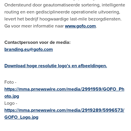
Ondersteund door geautomatiseerde sortering, intelligente
routing en een gedisciplineerde operationele uitvoering,
levert het bedrijf hoogwaardige last-mile bezorgdiensten.
Ga voor meer informatie naar
www.gofo.com
.
Contactpersoon voor de media:
branding.eu@gofo.com
Download hoge resolutie logo's en afbeeldingen.
Foto -
https://mma.prnewswire.com/media/2991959/GOFO_Ph
oto.jpg
Logo -
https://mma.prnewswire.com/media/2919289/5996573/
GOFO_Logo.jpg