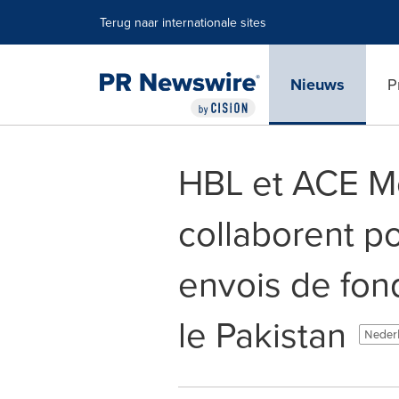
Toegankelijkheidsverklaring
Navigatie overslaan
Terug naar internationale sites
Nieuws
P
HBL et ACE M
collaborent p
envois de fon
le Pakistan
Nederl