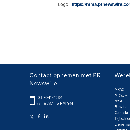
Logo :
https://mma.prnewswire.c
Contact opnemen met PR
Werel
Newswire
APAC
APAC - T
+31 704141234
Azië
van 8 AM - 5 PM GMT
Brazilië
Canada
Tsjechis
Denema