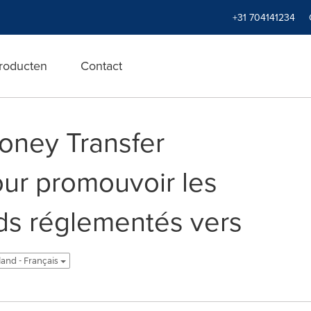
+31 704141234
roducten
Contact
oney Transfer
our promouvoir les
ds réglementés vers
and - Français