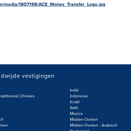
om/media/1807198/ACE_Money_Transfer_Logo.jpg
dwijde vestigingen
Indië
raditioneel Chinees
Indonesia
Israël
Italië
Mexico
ch
Midden-Oosten
rken
Midden-Oosten - Arabisch