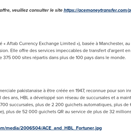
ffre, veuillez consulter le site
https://acemoneytransfer.com/p
é « Aftab Currency Exchange Limited »), basée à
Manchester
, a
ion. Elle offre des services impeccables de transfert d'argent en 
e 375 000 sites répartis dans plus de 100 pays dans le monde.
rciale pakistanaise à être créée en 1947, reconnue pour son in
 fil des ans, HBL a développé son réseau de succursales et a mai
 700 succursales, plus de 2 200 guichets automatiques, plus d
e), plus de 52 000 guichets QR au service de plus de 32 million
com/media/2006504/ACE_and_HBL_Fortuner.jpg