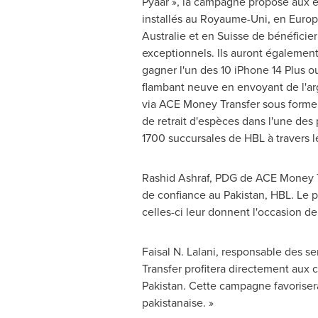
Pyaar », la campagne propose aux e
installés au Royaume-Uni, en
Euro
Australie et en Suisse de bénéficie
exceptionnels. Ils auront également 
gagner l'un des 10 iPhone 14 Plus o
flambant neuve en envoyant de l'ar
via ACE Money Transfer sous forme
de retrait d'espèces dans l'une des 
1700 succursales de HBL à travers l
Rashid Ashraf
, PDG de ACE Money Tr
de confiance au
Pakistan
, HBL. Le 
celles-ci leur donnent l'occasion de 
Faisal N. Lalani
, responsable des se
Transfer profitera directement aux 
Pakistan
. Cette campagne favoriser
pakistanaise. »