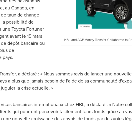
xpatriés pakistanais
pe
, au
Canada
, en
r de taux de change
la possibilité de
u une Toyota Fortuner
gent avant le 15 mars
HBL and ACE Money Transfer Collaborate to P
 de dépôt bancaire ou
plus de
e pays.
ansfer, a déclaré : « Nous sommes ravis de lancer une nouvell
pays a plus que jamais besoin de l'aide de sa communauté d'expat
juguler la crise actuelle. »
rvices bancaires internationaux chez HBL, a déclaré : « Notre c
clients qui pourront percevoir facilement leurs fonds grâce au va
a une nouvelle croissance des envois de fonds par des voies léga