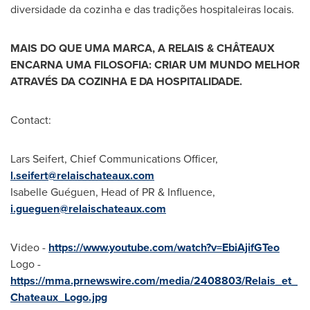
diversidade da cozinha e das tradições hospitaleiras locais.
MAIS DO QUE UMA MARCA, A RELAIS & CHÂTEAUX
ENCARNA UMA FILOSOFIA: CRIAR UM MUNDO MELHOR
ATRAVÉS DA COZINHA E DA HOSPITALIDADE.
Contact:
Lars Seifert
, Chief Communications Officer,
l.seifert@relaischateaux.com
Isabelle Guéguen, Head of PR & Influence,
i.gueguen@relaischateaux.com
Video -
https://www.youtube.com/watch?v=EbiAjifGTeo
Logo -
https://mma.prnewswire.com/media/2408803/Relais_et_
Chateaux_Logo.jpg