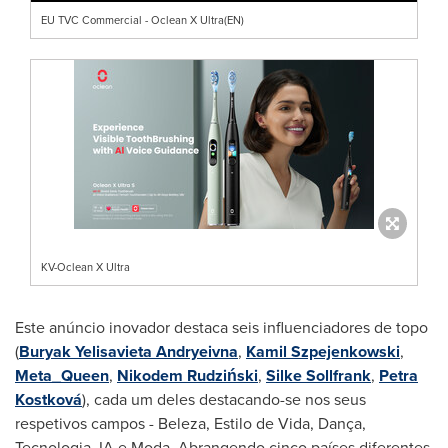
EU TVC Commercial - Oclean X Ultra(EN)
KV-Oclean X Ultra
Este anúncio inovador destaca seis influenciadores de topo
(
Buryak Yelisavieta Andryeivna
,
Kamil Szpejenkowski
,
Meta_Queen
,
Nikodem Rudziński
,
Silke Sollfrank
,
Petra
Kostková
), cada um deles destacando-se nos seus
respetivos campos - Beleza, Estilo de Vida, Dança,
Tecnologia, IA e Moda. Abrangendo cinco países diferentes