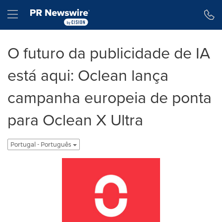
Declaração de Acessibilidade
Saltar a Navegação
Hamburger menu
O futuro da publicidade de IA
está aqui: Oclean lança
campanha europeia de ponta
para Oclean X Ultra
Portugal - Português