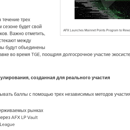
 течение трех
 сезоне будет свой
AFX Launches Mainnet Points Program to Rewar
ов. Важно отметить,
истекают между
лы будут объединены
авке во время TGE, поощряя долгосрочное участие экосист
улирования, созданная для реального участия
тывать баллы с помощью трех независимых методов участи
держиваемых рынках
ерез AFX LP Vault
 League