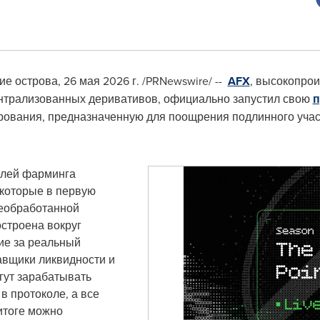
ие острова
,
26 мая 2026 г.
/PRNewswire/ --
AFX
, высокопрои
нтрализованных деривативов, официально запустил свою
п
рования, предназначенную для поощрения подлинного учас
елей фарминга
которые в первую
еобработанной
остроена вокруг
ие за реальный
авщики ликвидности и
гут зарабатывать
в протоколе, а все
итоге можно