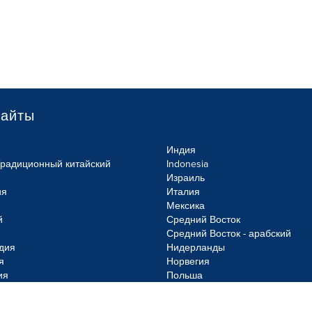
сайты
Индия
Традиционный китайский
Indonesia
Израиль
ия
Италия
Мексика
й
Средний Восток
Средний Восток - арабский
дия
Нидерланды
я
Норвегия
ия
Польша