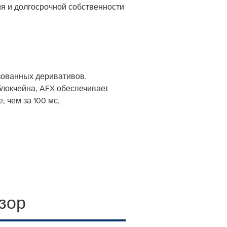
ия и долгосрочной собственности
зованных деривативов.
локчейна, AFX обеспечивает
 чем за 100 мс,
зор