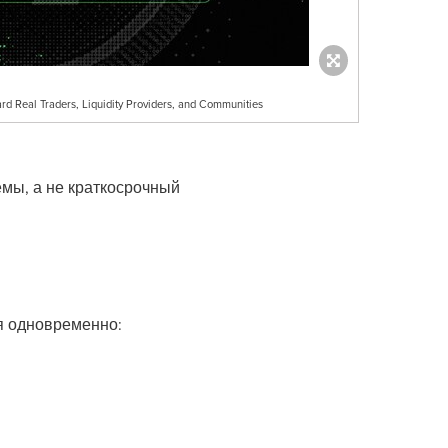
d Real Traders, Liquidity Providers, and Communities
емы, а не краткосрочный
я одновременно: