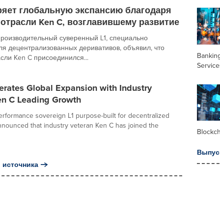
ряет глобальную экспансию благодаря
 отрасли Ken C, возглавившему развитие
производительный суверенный L1, специально
ля децентрализованных деривативов, объявил, что
Banking
сли Ken C присоединился...
Service
rates Global Expansion with Industry
en C Leading Growth
erformance sovereign L1 purpose-built for decentralized
announced that industry veteran Ken C has joined the
Blockc
Выпус
 источника