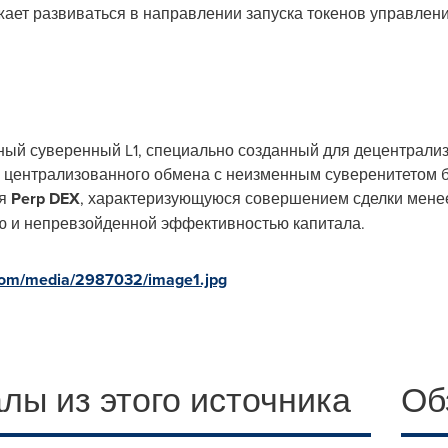
жает развиваться в направлении запуска токенов управлен
ный суверенный L1, специально созданный для децентрали
 централизованного обмена с неизменным суверенитетом б
ня
Perp DEX
, характеризующуюся совершением сделки менее,
ю и непревзойденной эффективностью капитала.
com/media/2987032/image1.jpg
лы из этого источника
Об