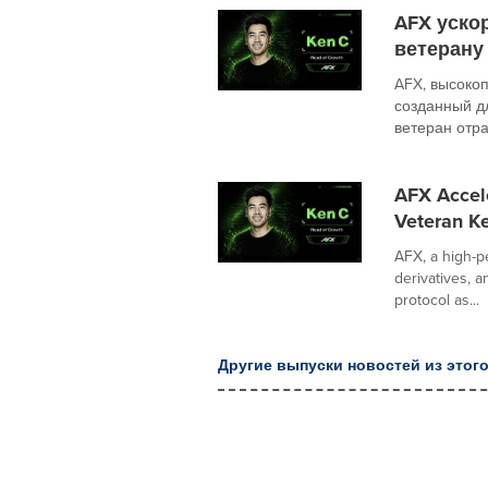
AFX уско
ветерану
AFX, высоко
созданный д
ветеран отра
AFX Accele
Veteran K
AFX, a high-p
derivatives, 
protocol as...
Другие выпуски новостей из этого