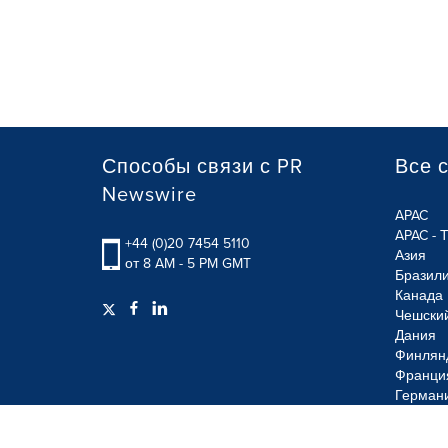
Способы связи с PR
Все 
Newswire
APAC
APAC - 
+44 (0)20 7454 5110
Азия
от 8 AM - 5 PM GMT
Бразил
Канада
Чешски
Дания
Финлян
Франци
Герман