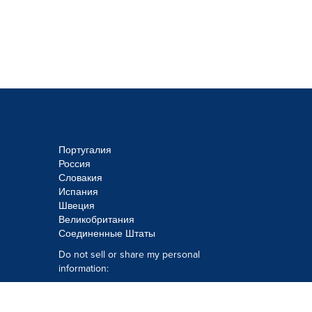
Португалия
Россия
Словакия
Испания
Швеция
Великобритания
Соединенные Штаты
Do not sell or share my personal
information:
Submit via
Privacy@cision.com
Call Privacy toll-free: 877-297-8921