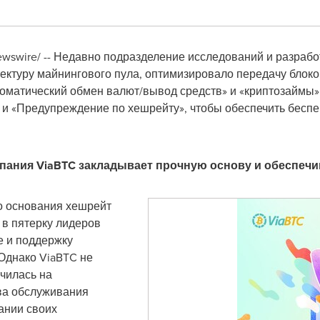
wswire/ -- Недавно подразделение исследований и разрабо
ектуру майнингового пула, оптимизировало передачу блок
втоматический обмен валют/вывод средств» и «криптозаймы»
 и «Предупреждение по хешрейту», чтобы обеспечить бесп
пания ViaBTC
закладывает прочную основу и обеспечи
го основания хешрейт
в пятерку лидеров
е и поддержку
Однако ViaBTC не
очилась на
ва обслуживания
ании своих