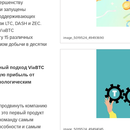
вершенству
ли запущены
 поддерживающих
к LTC, DASH и ZEC.
ViaBTC
гу 15 различных
image_5019524_49493690
мом добычи в десятки
ый подход ViaBTC
ую прибыль от
нологическим
 продвинуть компанию
 это первый продукт
 команду самым
особности и самым
image_5019524_49494045