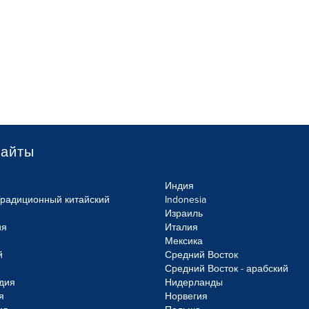
сайты
Индия
Традиционный китайский
Indonesia
Израиль
ия
Италия
Мексика
й
Средний Восток
Средний Восток - арабский
дия
Нидерланды
я
Норвегия