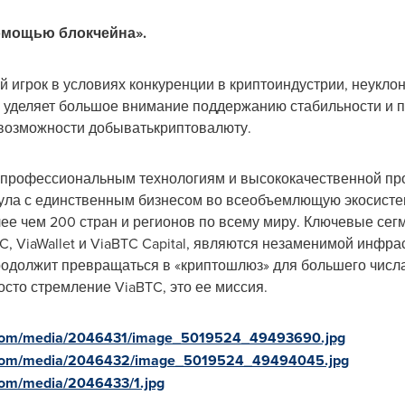
помощью блокчейна».
 игрок в условиях конкуренции в криптоиндустрии, неукло
я уделяет большое внимание поддержанию стабильности и 
возможности добыватькриптовалюту.
 профессиональным технологиям и высококачественной пр
пула с единственным бизнесом во всеобъемлющую экосист
ее чем 200 стран и регионов по всему миру. Ключевые сег
SC, ViaWallet и ViaBTC Capital, являются незаменимой инфра
одолжит превращаться в «криптошлюз» для большего числа
осто стремление ViaBTC, это ее миссия.
.com/media/2046431/image_5019524_49493690.jpg
.com/media/2046432/image_5019524_49494045.jpg
com/media/2046433/1.jpg