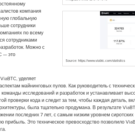
остоянному
алистов компания
ную глобальную
ьше сотрудники
компаниях по всему
тся сотрудниками
азработок. Можно с
C — это
Source: https://www.viabtc.com/statistics
 ViaBTC, уделяет
спектам майнинговых пулов. Как руководитель с техничес
команды исследований и разработок и устанавливает высо
огой проверки кода и следит за тем, чтобы каждая деталь, 
хитектуры, была тщательно продумана. В результате ViaB
жении последних 7 лет, с самым низким уровнем сиротских 
 прибыль. Это техническое превосходство позволило ViaB
га.