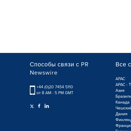
Способы связи с PR
Все 
Newswire
APAC
APAC - 
+44 (0)20 7454 5110
Азия
от 8 AM - 5 PM GMT
Бразил
Канада
Чешски
Дания
Финлян
Франци