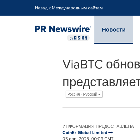
Accessibility Statement
Skip Navigation
Назад к Международным сайтам
Новости
ViaBTC обнов
представляет
Россия - Pусский
ИНФОРМАЦИЯ ПРЕДОСТАВЛЕНА
CoinEx Global Limited
05 апр, 2023, 00:06 GMT