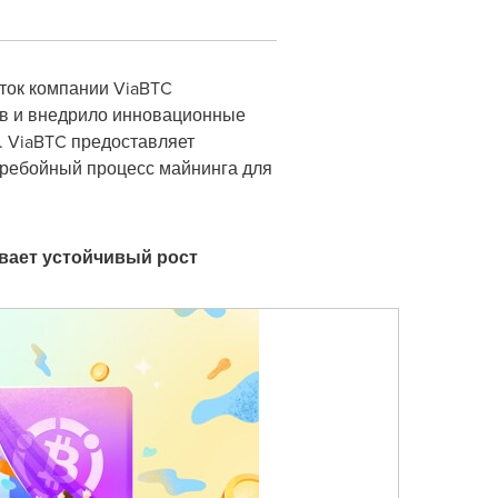
ток компании ViaBTC
ов и внедрило инновационные
. ViaBTC предоставляет
еребойный процесс майнинга для
вает устойчивый рост