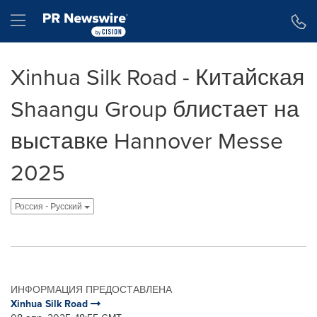
Accessibility Statement
Skip Navigation
Hamburger menu
Xinhua Silk Road - Китайская
Shaangu Group блистает на
выставке Hannover Messe
2025
Россия - Pусский
ИНФОРМАЦИЯ ПРЕДОСТАВЛЕНА
Xinhua Silk Road