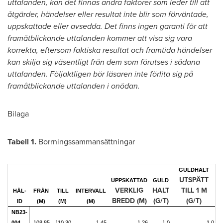
uttalanden, kan det finnas andra faktorer som leder till att
åtgärder, händelser eller resultat inte blir som förväntade,
uppskattade eller avsedda. Det finns ingen garanti för att
framåtblickande uttalanden kommer att visa sig vara
korrekta, eftersom faktiska resultat och framtida händelser
kan skilja sig väsentligt från dem som förutses i sådana
uttalanden. Följaktligen bör läsaren inte förlita sig på
framåtblickande uttalanden i onödan.
Bilaga
Tabell 1.
Borrningssammansättningar
GULDHALT
UTSPÄTT
UPPSKATTAD
GULD
VERKLIG
HALT
TILL 1 M
HÅL-
FRÅN
TILL
INTERVALL
BREDD (M)
(G/T)
(G/T)
ID
(M)
(M)
(M)
NB23-
004
108,85
110,30
1,45
1,26
1,0
1,0