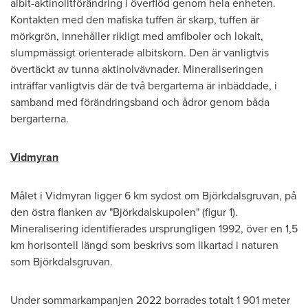
albit-aktinolitförändring i överflöd genom hela enheten.
Kontakten med den mafiska tuffen är skarp, tuffen är
mörkgrön, innehåller rikligt med amfiboler och lokalt,
slumpmässigt orienterade albitskorn. Den är vanligtvis
övertäckt av tunna aktinolvävnader. Mineraliseringen
inträffar vanligtvis där de två bergarterna är inbäddade, i
samband med förändringsband och ådror genom båda
bergarterna.
Vidmyran
Målet i Vidmyran ligger 6 km sydost om Björkdalsgruvan, på
den östra flanken av "Björkdalskupolen" (figur 1).
Mineralisering identifierades ursprungligen 1992, över en 1,5
km horisontell längd som beskrivs som likartad i naturen
som Björkdalsgruvan.
Under sommarkampanjen 2022 borrades totalt 1 901 meter