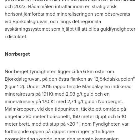
och 2023. Båda målen inträffar inom en stratigrafisk
horisont jämförbar med mineraliseringen som observerats
vid Björkdalsgruvan, och längs det regionala
avskärningssystemet som hjälpt till att bilda guldfyndigheter
i distriktet.
Norrberget
Norrberget-fyndigheten ligger cirka 6 km öster om
Björkdalsgruvan, på den östra flanken av "Björkdalskupolen"
(figur 1-2). Under 2016 rapporterade Mandalay en indikerad
mineralresurs på 191 Kt med 2,93 g/t guld och en
mineralreserv på 170 Kt med 2,74 g/t guld i Norrberget.
Malmkroppen, vid den tidpunkten, täckte ett område på
ungefär 280 meter horisonellt, 150 meter djupt och 5-10
meter brett, med ett stup på ~20 ° i norr. Fyndigheten var
fortfarande öppen på djupet men ingen ytterligare
prospektering skedde innan den senaste kampanjen.