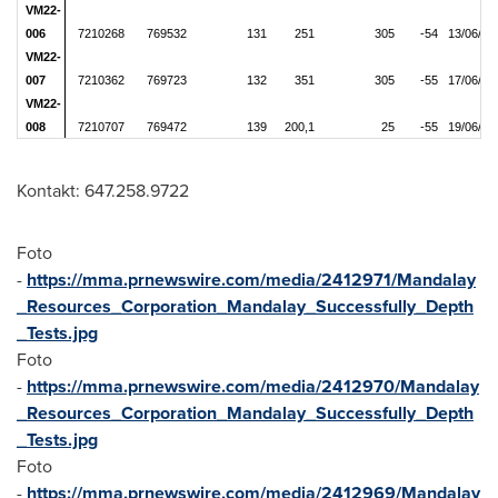
VM22-
006
7210268
769532
131
251
305
-54
13/06/20
VM22-
007
7210362
769723
132
351
305
-55
17/06/20
VM22-
008
7210707
769472
139
200,1
25
-55
19/06/20
Kontakt: 647.258.9722
Foto
-
https://mma.prnewswire.com/media/2412971/Mandalay
_Resources_Corporation_Mandalay_Successfully_Depth
_Tests.jpg
Foto
-
https://mma.prnewswire.com/media/2412970/Mandalay
_Resources_Corporation_Mandalay_Successfully_Depth
_Tests.jpg
Foto
-
https://mma.prnewswire.com/media/2412969/Mandalay