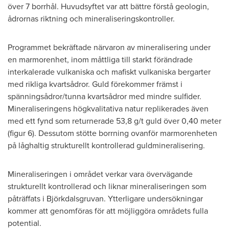
över 7 borrhål. Huvudsyftet var att bättre förstå geologin,
ådrornas riktning och mineraliseringskontroller.
Programmet bekräftade närvaron av mineralisering under
en marmorenhet, inom måttliga till starkt förändrade
interkalerade vulkaniska och mafiskt vulkaniska bergarter
med rikliga kvartsådror. Guld förekommer främst i
spänningsådror/tunna kvartsådror med mindre sulfider.
Mineraliseringens högkvalitativa natur replikerades även
med ett fynd som returnerade 53,8 g/t guld över 0,40 meter
(figur 6). Dessutom stötte borrning ovanför marmorenheten
på låghaltig strukturellt kontrollerad guldmineralisering.
Mineraliseringen i området verkar vara övervägande
strukturellt kontrollerad och liknar mineraliseringen som
påträffats i Björkdalsgruvan. Ytterligare undersökningar
kommer att genomföras för att möjliggöra områdets fulla
potential.