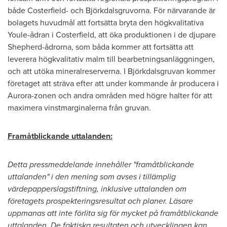
både Costerfield- och Björkdalsgruvorna. För närvarande är
bolagets huvudmål att fortsätta bryta den högkvalitativa
Youle-ådran i Costerfield, att öka produktionen i de djupare
Shepherd-ådrorna, som båda kommer att fortsätta att
leverera högkvalitativ malm till bearbetningsanläggningen,
och att utöka mineralreserverna. I Björkdalsgruvan kommer
företaget att sträva efter att under kommande år producera i
Aurora-zonen och andra områden med högre halter för att
maximera vinstmarginalerna från gruvan.
Framåtblickande uttalanden:
Detta pressmeddelande innehåller "framåtblickande
uttalanden" i den mening som avses i tillämplig
värdepapperslagstiftning, inklusive uttalanden om
företagets prospekteringsresultat och planer. Läsare
uppmanas att inte förlita sig för mycket på framåtblickande
uttalanden. De faktiska resultaten och utvecklingen kan