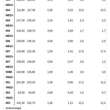
NB23-
004
111,80
117,35
5,55
5,22
13,3
13,3
NB23-
004
127,30
129,40
2,10
1,61
2,3
2,3
NB23-
005
134,20
138,70
4,50
3,69
1,7
1,7
NB23-
006
130,65
135,15
4,50
3,90
2,0
2,0
NB23-
007
120,80
122,30
1,50
1,41
17,5
17,5
NB23-
007
138,50
139,00
0,50
0,47
2,5
1,2
NB23-
008B
143,90
145,80
1,90
1,46
3,5
3,5
VM22-
001
221,90
223,20
1,30
0,65
17,2
11,2
VM22-
003
62,50
63,00
0,50
0,43
1,5
0,7
VM22-
003
141,30
142,70
1,40
1,21
12,2
12,2
Anteckningar