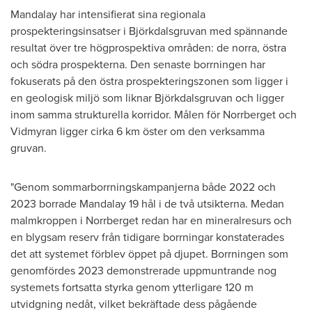
Mandalay har intensifierat sina regionala
prospekteringsinsatser i Björkdalsgruvan med spännande
resultat över tre högprospektiva områden: de norra, östra
och södra prospekterna. Den senaste borrningen har
fokuserats på den östra prospekteringszonen som ligger i
en geologisk miljö som liknar Björkdalsgruvan och ligger
inom samma strukturella korridor. Målen för Norrberget och
Vidmyran ligger cirka 6 km öster om den verksamma
gruvan.
"Genom sommarborrningskampanjerna både 2022 och
2023 borrade Mandalay 19 hål i de två utsikterna.
Medan
malmkroppen i Norrberget redan har en mineralresurs och
en blygsam reserv från tidigare borrningar konstaterades
det att systemet förblev öppet på djupet. Borrningen som
genomfördes 2023 demonstrerade uppmuntrande nog
systemets fortsatta styrka genom ytterligare
120 m
utvidgning nedåt, vilket bekräftade dess pågående