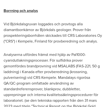
Borrning och analys
Vid Björkdalsgruvan loggades och provtogs alla
diamantborrkärnor av Björkdals geologer. Prover från
prospekteringsborrhålen skickades till CRS Laboratories Oy
("CRS") i Kempele,
Finland
för provberedning och analys.
Analyserna utfördes främst med hjälp av Pal1000-
cyanidutlakningsprocesser. För sulfidrika prover
genomfördes brandprovning vid MSALABS (FAS-221, 50 g
laddning) i Kanada efter provberedning (krossning,
pulverisering) vid CRS Kempele. Mandalays rigorösa
QA/QC-program omfattade användning av
standardreferensprover, blankprov, dubbletter,
upprepningar och interna kvalitetssäkringsprocedurer för
laboratoriet. (se den tekniska rapporten från den 31 mars
2023 med titeln "Technical Report on the Björkdal Gold