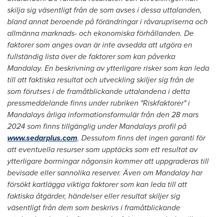
skilja sig väsentligt från de som avses i dessa uttalanden,
bland annat beroende på förändringar i råvarupriserna och
allmänna marknads- och ekonomiska förhållanden. De
faktorer som anges ovan är inte avsedda att utgöra en
fullständig lista över de faktorer som kan påverka
Mandalay. En beskrivning av ytterligare risker som kan leda
till att faktiska resultat och utveckling skiljer sig från de
som förutses i de framåtblickande uttalandena i detta
pressmeddelande finns under rubriken "Riskfaktorer" i
Mandalays årliga informationsformulär från den 28 mars
2024 som finns tillgänglig under Mandalays profil på
www.sedarplus.com
. Dessutom finns det ingen garanti för
att eventuella resurser som upptäcks som ett resultat av
ytterligare borrningar någonsin kommer att uppgraderas till
bevisade eller sannolika reserver. Även om Mandalay har
försökt kartlägga viktiga faktorer som kan leda till att
faktiska åtgärder, händelser eller resultat skiljer sig
väsentligt från dem som beskrivs i framåtblickande