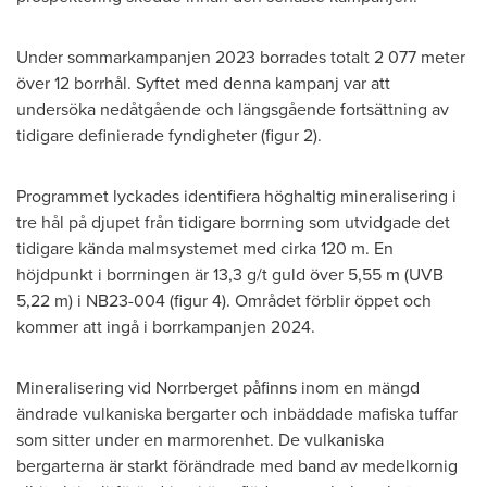
Under sommarkampanjen 2023 borrades totalt 2 077 meter
över 12 borrhål. Syftet med denna kampanj var att
undersöka nedåtgående och längsgående fortsättning av
tidigare definierade fyndigheter (figur 2).
Programmet lyckades identifiera höghaltig mineralisering i
tre hål på djupet från tidigare borrning som utvidgade det
tidigare kända malmsystemet med cirka
120 m
. En
höjdpunkt i borrningen är 13,3 g/t guld över
5,55 m
(UVB
5,22 m
) i NB23-004 (figur 4). Området förblir öppet och
kommer att ingå i borrkampanjen 2024.
Mineralisering vid Norrberget påfinns inom en mängd
ändrade vulkaniska bergarter och inbäddade mafiska tuffar
som sitter under en marmorenhet. De vulkaniska
bergarterna är starkt förändrade med band av medelkornig