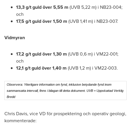
13,3 g/t guld över
5,55 m
(UVB
5,22 m
) i NB23-004;
och
17,5 g/t guld över
1,50 m
(UVB
1,41 m
) i NB23-007.
Vidmyran
17,2 g/t guld över
1,30 m
(UVB
0,6 m
) i VM22-001;
och
12,1 g/t guld över
1,40 m
(UVB
1,2 m
) i VM22-003.
Observera: Ytterligare information om fynd, inklusive betydande fynd inom
sammansatta intervall, finns i bilagan till detta dokument. UVB = Uppskattad Verklig
Bredd
Chris Davis
, vice VD för prospektering och operativ geologi,
kommenterade: