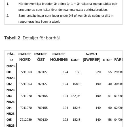
1.
När den verkliga bredden är större än 1 m är halterna inte utspädda och
presenteras som halter över den sammansatta verkliga bredden.
2.
Sammansättningar som ligger under 0,5 g/t Au när de spätts ut till 1 m
rapporteras inte i denna tabell.
Tabell 2.
Detaljer för borrhål
HÅL-
SWEREF
SWEREF
SWEREF
AZIMUT
D
NORD
ÖST
HÖJNING
(SWEREF)
FÄRDI
ID
DJUP
STUP
NB23-
001
7211963
769127
124
150
220
-55
29/08/20
NB23-
002
7211963
769127
124
158,6
190
-40
30/08/20
NB23-
003
7211970
769155
124
182,05
190
-61
01/09/20
NB23-
004
7211970
769155
124
182,6
140
-60
02/09/20
NB23-
005
7212039
769130
123
182,5
140
-56
04/09/20
NB23-