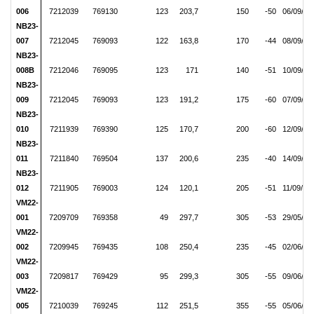
006
7212039
769130
123
203,7
150
-50
06/09/20
NB23-
007
7212045
769093
122
163,8
170
-44
08/09/20
NB23-
008B
7212046
769095
123
171
140
-51
10/09/20
NB23-
009
7212045
769093
123
191,2
175
-60
07/09/20
NB23-
010
7211939
769390
125
170,7
200
-60
12/09/20
NB23-
011
7211840
769504
137
200,6
235
-40
14/09/20
NB23-
012
7211905
769003
124
120,1
205
-51
11/09/20
VM22-
001
7209709
769358
49
297,7
305
-53
29/05/20
VM22-
002
7209945
769435
108
250,4
235
-45
02/06/20
VM22-
003
7209817
769429
95
299,3
305
-55
09/06/20
VM22-
005
7210039
769245
112
251,5
355
-55
05/06/20