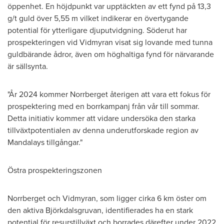
öppenhet. En höjdpunkt var upptäckten av ett fynd på 13,3
g/t guld över
5,55 m
vilket indikerar en övertygande
potential för ytterligare djuputvidgning. Söderut har
prospekteringen vid Vidmyran visat sig lovande med tunna
guldbärande ådror, även om höghaltiga fynd för närvarande
är sällsynta.
"År 2024 kommer Norrberget återigen att vara ett fokus för
prospektering med en borrkampanj från vår till sommar.
Detta initiativ kommer att vidare undersöka den starka
tillväxtpotentialen av denna underutforskade region av
Mandalays tillgångar."
Östra prospekteringszonen
Norrberget och Vidmyran, som ligger cirka 6 km öster om
den aktiva Björkdalsgruvan, identifierades ha en stark
potential för resurstillväxt och borrades därefter under 2022