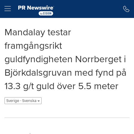
Tillgänglighetsförklaring
Hoppa över navigering
Hamburger menu
Mandalay testar
framgångsrikt
guldfyndigheten Norrberget i
Björkdalsgruvan med fynd på
13.3 g/t guld över 5.5 meter
Sverige - Svenska