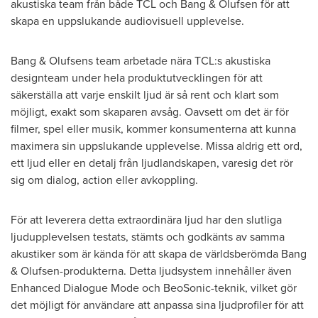
akustiska team från både TCL och Bang & Olufsen för att
skapa en uppslukande audiovisuell upplevelse.
Bang & Olufsens team arbetade nära TCL:s akustiska
designteam under hela produktutvecklingen för att
säkerställa att varje enskilt ljud är så rent och klart som
möjligt, exakt som skaparen avsåg. Oavsett om det är för
filmer, spel eller musik, kommer konsumenterna att kunna
maximera sin uppslukande upplevelse. Missa aldrig ett ord,
ett ljud eller en detalj från ljudlandskapen, varesig det rör
sig om dialog, action eller avkoppling.
För att leverera detta extraordinära ljud har den slutliga
ljudupplevelsen testats, stämts och godkänts av samma
akustiker som är kända för att skapa de världsberömda Bang
& Olufsen-produkterna. Detta ljudsystem innehåller även
Enhanced Dialogue Mode och BeoSonic-teknik, vilket gör
det möjligt för användare att anpassa sina ljudprofiler för att