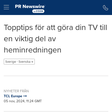
Tillgänglighetsförklaring
Hoppa över navigering
Hamburger menu
Topptips för att göra din TV till
en viktig del av
heminredningen
Sverige - Svenska
NYHETER FRÅN
TCL Europe
05 nov, 2024, 11:24 GMT