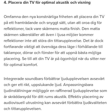
4. Placera din TV för optimal akustik och visning
Omfamna den nya konstnärliga friheten att placera din TV
på ett framträdande och snyggt sätt, utan att oroa dig för
reflektioner, tack vare skärmens matta finish. Den matta
skärmen säkerställer att även i ljusa miljöer kommer
reflektioner inte att störa din tittarupplevelse. Det är dock
fortfarande viktigt att överväga dess läge i förhållande till
taklampor, dörrar och fönster för att uppnå bästa möjliga
placering. Se till att din TV är på ögonhöjd när du sitter ner
för optimal komfort.
Integrerade soundbars förbättrar ljudupplevelsen avsevärt
och ger ett rikt, uppslukande ljud. Anpassningsbara
ljudinställningar möjliggör en raffinerad ljudupplevelse som
är skräddarsydd för ditt rums akustik. Effektiv placering av
audiovisuell utrustning kan avsevärt förbättra ljudkvaliteten
och tittarupplevelsen.