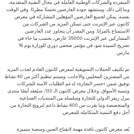
المتفردة والشركات الوطنية العاملة في مجال التقنية المتقدمة،
وما إلى ذلك. وستشهد جودة العارضين تحسنًا مطردًا. وفي الوقت
نفسه، يمكن لجميع العارضين المؤهلين المشاركة في معرض
كانتون عبر الإنترنت حتى تتمكن المزيد من الشركات من
الاستمتاع بالمزايا. ومن المقدر أن يتجاوز عدد العارضين
المشاركين عبر الإنترنت 35000 عارض، بحسب ما جاء في
تصريح السيدة شو، في مؤتمر صحفي دوري للوزارة يوم 16
مارس.
تم تكثيف الحملات التسويقية لمعرض كانتون القادم لجذب المزيد
من المشترين المحليين والأجانب. وسيتم تنظيم أكثر من 40 نشاط
توفيق ضمن «جسر التجارة» لدعم الطلبات الآمنة للشركات
وتنمية الأسواق. وخلال معرض كانتون الـ 133، سيُعقد أيضًا منتدى
بيرل ريفر الدولي للتجارة وسلسلة من المنتديات الصناعية
والمتخصصة وما يقرب من 400 نشاط داعم لترويج التجارة من
أجل دفع التنمية المتكاملة للمعرض.
يُعد معرض كانتون نافذة مهمة لانفتاح الصين ومنصة متميزة