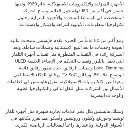
الأجهزة المنزلية والإلكترونيات الاستهلاكية، عام 1969، ولديها
حضور في أكثر من 160 دولة حول العالم. وتمنح الشركة
المتخصصة في الوسائط المتعددة والأجهزة المنزلية وحلول
تكنولوجيا المعلومات، الأولوية للنزاهة والابتكار والاستدامة.
ومع أكثر من 50 عاماً من الخبرة، تقدم هايسنس منتجات عالية
الجودة وخدمات ما بعد البيع الاستثنائية وضمانات شاملة. وتعد
الشركة رائدة في التقنيات المتطورة مثل تقنيات أجهزة التلفاز
التي تعمل بالليزر وتقنيات التحكم في الإضاءة الخلفية
ULED
Local Dimming
وتقنيات الرقائق، حيث تطور رقائق فائقة
الوضوح بدقة
8K
، ورقائق
TV SoC
ورقائق الذكاء الاصطناعي.
وبعيداً عن الإلكترونيات الاستهلاكية، تتفوق هايسنس في قطاعات
الأعمال بين الشركات مثل النقل الذكي والتكنولوجيا الطبية
والوحدات البصرية.
وتمتلك هايسنس بكل فخر علامات تجارية شهيرة مثل أجهزة تلفاز
توشيبا وجورينج وكيلون ورونشين وأسكو، مما يعزز مكانتها في
الأسواق الدولية. وباعتبارها راعياً للفعاليات الرياضية الكبرى،