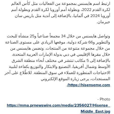
ارتبط اسم هايسنس بمجموعة من الفعاليات مثل كأس العالم
لكرة القدم 2022، وبطولة أمم أوروبا لكرة القدم وبطولة أمم
أوروبا 2024 في ألمانيا، بالإضافة إلى أندية مثل باريس سان
جيرمان.
وتواصل هايسنس من خلال 34 مجمعاً صناعياً و25 منشأة للبحث
والتطوير و66 شركة دولية، موقعها الريادي على مستوى الصناعة
من خلال مجموعة متنوعة من المنتجات. وتضمن هايسنس من
خلال مقرها الإقليمي في دبي بدولة الإمارات العربية المتحدة،
بالإضافة إلى 5 مكاتب تنتشر في مختلف أنحاء منطقة الشرق
الأوسط وشمال أفريقيا، التصنيع والابتكار والتوزيع بكفاءة لتلبية
الاحتياجات المتطورة للعملاء في سوق المنطقة. للاطّلاع على آخر
المستجدات، يرجى زيارة الموقع الإلكتروني
.
/
https://hisenseme.com
Photo -
https://mma.prnewswire.com/media/2356027/Hisense_
Middle_East.jpg