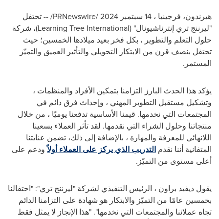
هيرندون، فرجينيا ، 14 سبتمبر 2024 /
PRNewswire
/ -- تحتفل
"ليرننج تري إنترناشيونال" (
Learning Tree International
)، شركة
حلول التعلم والتطوير ، بكل فخر بعيد ميلادها الخمسين؛ حيث
تحتفل بنصف قرن من الابتكار التحويلي والتأثير العميق والتميّز
المستمر.
يؤكد هذا الحدث البارز التزامنا بتمكين الأفراد والمنظمات ،
وتشكيل مستقبل التطوير المهني ، وإحداث فرق دائم في
المجتمعات التي نخدمها. قيمنا الأساسية تدفعنا يوميًا ، من خلال
منتجاتنا وحلول الشراء التي نقدمها. لقد تأثر العملاء بسعينا
اللانهائي للمعرفة والمهارة ، بالإضافة إلى ذلك، تضمن عنايتنا
المتفانية أننا نقدم
التدريب الذي يركز على العملاء أولاً
ودعم على
أعلى مستوى من التميّز.
يقول ديفيد براون ، الرئيس التنفيذي لشركة "ليرننج تري": "احتفالنا
بخمسين عامًا من التميّز والابتكار هو شهادة على التزامنا الدائم
تجاه عملائنا والمجتمعات التي نخدمها". "هذا الإنجاز لا يمثل فقط