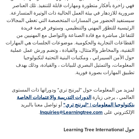
فهي زاخرة بأفكار متطورة ومهارات قابلة للتنفيذ. تلك العناصر
ضرورية للازدهار في بيئة العمل الحالية ذات الوتيرة المتسارعة.
سيستفيد الحضور من المسارات المتخصصة التي تغطي المجالات
الرئيسية للتطوّر المهني والتنظيمي. وستوفر فرصة فريدة
للتفاعل مباشرة مع قادة الصناعة والتواصل مع المهنيين من
القطاعات التجارية والحكومية. موضوعات الجلسات هي المهارات
التقنية، والمخاطر والامتثال، والقيادة ، وتضم ورش عمل عملية
حول الأمن السيبراني ، ومكتبات البنية التحتية لتكنولوجيا
المعلومات، والتمثيل البصري للبيانات ، والقيادة، وذلك بهدف
تطبيق المهارات بصورة فورية.
لمزيد من المعلومات حول "ليرننج تري" ودوراتها ذات المستوى
العالمي ، يرجى زيارة
الدورات التدريبية والاعتمادات الخاصة
بتكنولوجيا المعلومات | "ليرننج تري"
أو تواصل معنا بالبريد
الإلكتروني على
Inquiries@Learningtree.com
.
حول
Learning Tree International