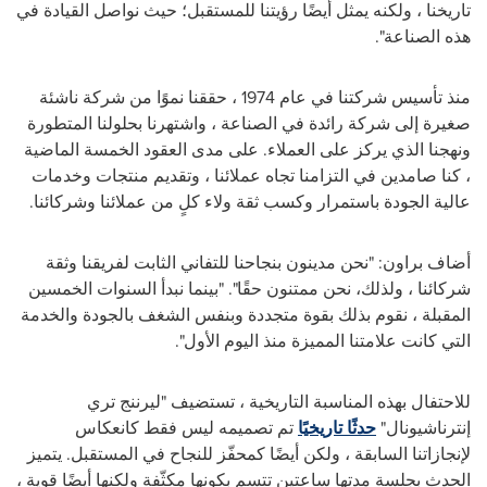
تاريخنا ، ولكنه يمثل أيضًا رؤيتنا للمستقبل؛ حيث نواصل القيادة في
هذه الصناعة".
منذ تأسيس شركتنا في عام 1974 ، حققنا نموًا من شركة ناشئة
صغيرة إلى شركة رائدة في الصناعة ، واشتهرنا بحلولنا المتطورة
ونهجنا الذي يركز على العملاء. على مدى العقود الخمسة الماضية
، كنا صامدين في التزامنا تجاه عملائنا ، وتقديم منتجات وخدمات
عالية الجودة باستمرار وكسب ثقة ولاء كلٍ من عملائنا وشركائنا.
أضاف براون: "نحن مدينون بنجاحنا للتفاني الثابت لفريقنا وثقة
شركائنا ، ولذلك، نحن ممتنون حقًا". "بينما نبدأ السنوات الخمسين
المقبلة ، نقوم بذلك بقوة متجددة وبنفس الشغف بالجودة والخدمة
التي كانت علامتنا المميزة منذ اليوم الأول".
للاحتفال بهذه المناسبة التاريخية ، تستضيف "ليرننج تري
إنترناشيونال"
حدثًا تاريخيًا
تم تصميمه ليس فقط كانعكاس
لإنجازاتنا السابقة ، ولكن أيضًا كمحفّز للنجاح في المستقبل. يتميز
الحدث بجلسة مدتها ساعتين تتسم بكونها مكثّفة ولكنها أيضًا قوية ،