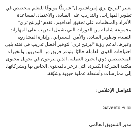
تعتبر "ليرننج تري إنترناشيونال" شريكًا موثوقًا للتعلم متخصص في
تطوير المهارات، والتدريب على القيادة، والاعتماد. لمساعدة
الأفراد والمنظمات على تحقيق أهدافهم ، تقدم "ليرننج تري"
مجموعة شاملة من الدورات التي تشمل التدريب على المهارات
التقنية، وتطوير القيادة، والأمن السيبراني، وإدارة المشاريع،
وغيرها. لدعم رؤية "ليرننج تري" لتوفير أفضل تدريب في فئته يلبي
احتياجات القوى العاملة حاليًا، يتوفر فريق من المدربين والخبراء
المتخصصين ذوي الخبرة العملية، الذين يبرعون في تحويل محتوى
مكتبة الشركة الكبيرة، التي تزخر بالمحتوى الخاص بها وبشركائها،
إلى ممارسات وأنشطة عملية حيوية وشيّقة.
للتوﺍﺻﻞ الإعلامي:
Saveeta Pillai
مدير التسويق العالمي