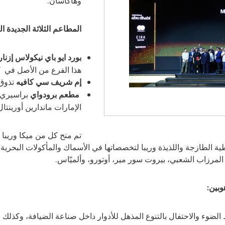
وهاكاسان.
المطاعم الثلاثة الجديدة ا
بورد ايو باي نيكولاس إزنا
هذا الفرع من الأصل في
ك
إم شريف سي كافيه
تذوق 
مطعم برودواي
براسيري
الإمارات ماندارين أورينتال
تم منح كل من ميكا
و
ريبا 
طية الطازجة واللذيذة وريبا لتخصصاتها في الأسماك والمأكولات البحري
مرزاب الشعبي، بيروت سور مير، أوتورو، وألميّاس.
وبين:
ضوء والاحتفال بالتنوع المذهل للأدوار داخل صناعة الضيافة، وكذلك بأ