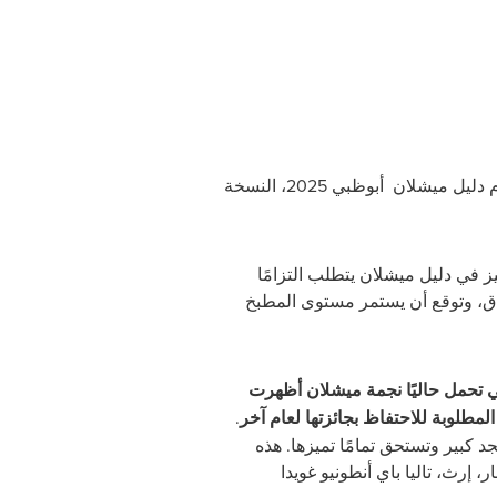
 دليل ميشلان
أبوظبي
2025
، النسخة
ز في دليل ميشلان يتطلب التزامًا
ساق، وتوقع أن يستمر مستوى المطبخ
ي تحمل حاليًا نجمة ميشلان أظهرت
المطلوبة للاحتفاظ بجائزتها لعام آخر
.
د كبير وتستحق تمامًا تميزها. هذه
ر، إرث، تاليا باي أنطونيو غويدا