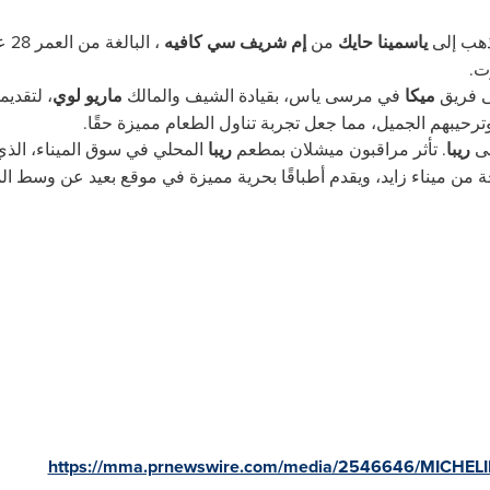
ذهب إلى
ياسمينا حايك
من
إم شريف سي كافيه
، البالغة من العمر
28
عا
ت.
ى فريق
ميكا
في مرسى ياس، بقيادة الشيف والمالك
ماريو لوي
، لتقدي
ترحيبهم الجميل، مما جعل تجربة تناول الطعام مميزة حقًا.
ى
ريبا
.
تأثر مراقبون ميشلان بمطعم
ريبا
المحلي في سوق الميناء، الذ
من ميناء زايد، ويقدم أطباقًا بحرية مميزة في موقع بعيد عن وسط الم
https://mma.prnewswire.com/media/2546646/MICHE