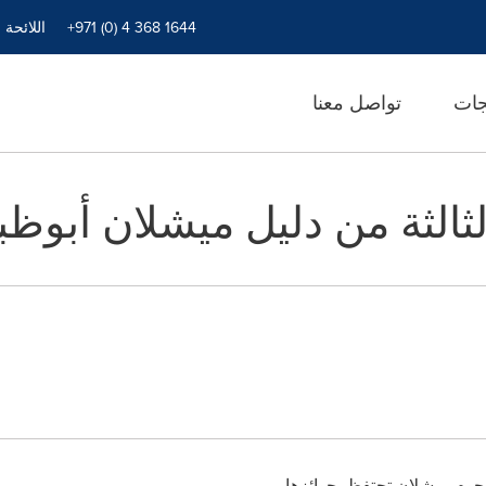
+971 (0) 4 368 1644
اللائحة 
جات
تواصل معنا
ثالثة من دليل ميشلان أبوظب
جوم ميشلان تحتفظ بجوائزها