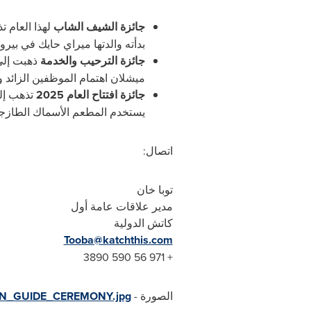
جائزة الشيف الشاب
لهذا العام ت
بدأته والدتها ميراي حايك في بيرو
جائزة الترحيب والخدمة
ذهبت إل
ميشلان اهتمام الموظفين الزائد و
جائزة افتتاح العام
2025
تذهب إل
يستخدم المطعم الأسماك الطازجة 
اتصال:
توبا خان
مدير علاقات عامة أول
كاتش الدولية
Tooba@katchthis.com
+ 971 56 590 3890
الصورة -
LIN_GUIDE_CEREMONY.jpg