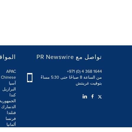
PR Newswire تواصل مع
المواق
APAC
+971 (0) 4 368 1644
من الساعة 8 صباحًا حتى 5:30 مساءً
l Chinese
بتوقيت غرينتش
آسيا
البرازيل
كندا
الجمهورية
الدنمارك
فنلندا
فرنسا
ألمانيا