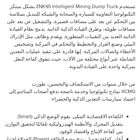
تستخدم
ZNK95 Intelligent Mining Dump Truck
بشكل مبتكر
التكنولوجيا التعاونية للسيارة والسحابة والشبكة للتبديل بسلاسة
بين التحكم عن بعد على مسافات قصيرة، والتشغيل عن بعد على
مسافات طويلة، وطرق القيادة الذكية الذاتية. يدمج نظام القيادة
الذاتية العديد من التقنيات المتطورة، ويقدم وظائف مثل الإدراك
البيئي وصنع القرار والتخطيط والتحكم في المركبة وتشخيص
الأخطاء واتصالات المركبة. إنها قادرة على تنفيذ عمليات التعدين
الشاملة عبر أنواع مختلفة من الآلات، حيث تتفوق كفاءة النقل
بمركبة واحدة على القيادة اليدوية.
من خلال سنوات من الاستكشاف والتحسين، طورت
XCMG
نماذج تكنولوجيا وخدمة ناضجة تدفع أصحاب المناجم إلى
اعتماد ممارسات التعدين الذكية والخضراء:
الكفاءة الاقتصادية المثلى: يقوم الوضع الذكي (
Smart
)
بتعديل المحرك والأنظمة الهيدروليكية تلقائيًا لتحقيق التوازن
بين كفاءة الإنتاج واقتصاد الوقود.
أعلى كفاءة تحميل: يتيح وضع الطاقة (
Power
) للعملاء اختيار