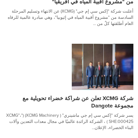
من "مشروع أقبية المياه في أفريقيا"
أعلنت شركة "إكس سي إم جي" (XCMG) عن الانتهاء وتسليم المرحلة
السادسة من "مشروع أقبية المياه في إثيوبيا"، وهي مبادرة عالمية للرفاه
العام أطلقتها كلٌ من ...
شركة XCMG تعلن عن شراكة خضراء تحويلية مع
مجموعة Dangote
يسر شركة "إكس سي إم جي ماشينري" ( XCMG Machinery) ("XCMG"،
SHE:000425 ) ، الشركة الرائدة عالميًا في مجال معدات التعدين وآلات
البناء الخضراء، الإعلان...