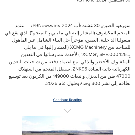
30 أغسطس, 2024, 16:16 AST
سوزهو، الصين
,
30 غشت/آب 2024
/
PRNewswire
/ -- اعتمد
المنجم المكشوف (المشار إليه في ما يلي بِـ"المنجم") الذي يقع في
منغوليا الداخلية، الصين، مؤخراً حل البناء الشامل غير المأهول
للمناجم من
XCMG Machinery
(المشار إليها في ما يلي
بٍـ:
"XCMG", SHE:000425
) لأحدث ممارساتها في التعدين
المكشوف الأخضر والذكي. مع اعتماد دفعة من شاحنات التعدين
الكهربائية ذاتية القيادة
ZNK95
، سيقلل المنجم من استهلاك
47000 طن من الديزل وانبعاث 149000 من الكربون بعد توسيع
نطاقه إلى نشر 300 وحدة بحلول عام 2026.
Continue Reading