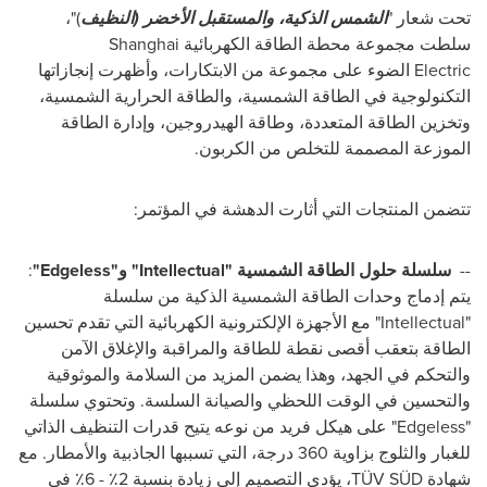
تحت شعار "
الشمس الذكية، والمستقبل الأخضر (النظيف
)"،
سلطت مجموعة محطة الطاقة الكهربائية
Shanghai
Electric
الضوء على مجموعة من الابتكارات، وأظهرت إنجازاتها
التكنولوجية في الطاقة الشمسية، والطاقة الحرارية الشمسية،
وتخزين الطاقة المتعددة، وطاقة الهيدروجين، وإدارة الطاقة
الموزعة المصممة للتخلص من الكربون.
تتضمن المنتجات التي أثارت الدهشة في المؤتمر:
--
سلسلة حلول الطاقة الشمسية "
Intellectual
" و"
Edgeless
"
:
يتم إدماج وحدات الطاقة الشمسية الذكية من سلسلة
"
Intellectual
" مع الأجهزة الإلكترونية الكهربائية التي تقدم تحسين
الطاقة بتعقب أقصى نقطة للطاقة والمراقبة والإغلاق الآمن
والتحكم في الجهد، وهذا يضمن المزيد من السلامة والموثوقية
والتحسين في الوقت اللحظي والصيانة السلسة. وتحتوي سلسلة
"
Edgeless
" على هيكل فريد من نوعه يتيح قدرات التنظيف الذاتي
للغبار والثلوج بزاوية 360 درجة، التي تسببها الجاذبية والأمطار. مع
شهادة
TÜV SÜD
، يؤدي التصميم إلى زيادة بنسبة 2٪ - 6٪ في