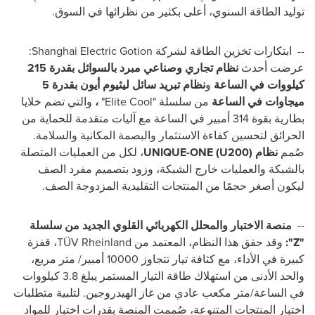
توليد الطاقة السنوي، أعلى بكثير من نظرائها في السوق.
--
ابتكارات تخزين الطاقة لشركة
Shanghai Electric Gotion
:
عرضت أحدث
نظام تجاري وصناعي مبرد بالسوائل بقدرة 215
كيلووات في الساعة
و
نظام تبريد سائل ليثيوم أيون بقدرة 5
ميجاوات في الساعة
من سلسلة
"Elite Cool"
،
والتي تضم خلايا
بطارية بقوة 314 أمبير في الساعة مع آليات متقدمة للحماية من
الحرائق لتحسين كفاءة الاستثمار والبصمة المكانية والسلامة.
صُمم
نظام
UNIQUE-ONE (U200)
، لكل من العمليات المتصلة
بالشبكة والعمليات خارج الشبكة، وزود بتصميم مفرد الصف
ليكون أصغر حجمًا من المنتجات التقليدية المزدوجة الصف.
--
منصة الاختبار والمحلل الكهربائي القلوي الجديد من سلسلة
"
Z
":
وقد حقق هذا النظام، المعتمد من
TÜV Rheinland
، قفزة
كبيرة في الأداء، مع كثافة تيار تتجاوز 10000 أمبير/ متر مربع،
والحد الأدنى من استهلاك طاقة التيار المستمر يبلغ 3.8 كيلووات
في الساعة/متر مكعب عادي من غاز الهيدروجين. لتلبية متطلبات
اختبار المنتجات المتنوعة، صُممت المنصة بقدرات اختبار للمواد