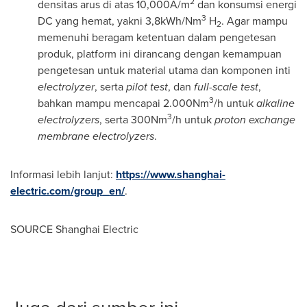
2
densitas arus di atas 10,000A/m
dan konsumsi energi
3
DC yang hemat, yakni 3,8kWh/Nm
H
. Agar mampu
2
memenuhi beragam ketentuan dalam pengetesan
produk, platform ini dirancang dengan kemampuan
pengetesan untuk material utama dan komponen inti
electrolyzer
, serta
pilot test
, dan
full-scale test
,
3
bahkan mampu mencapai 2.000Nm
/h untuk
alkaline
3
electrolyzers
, serta 300Nm
/h untuk
proton exchange
membrane electrolyzers
.
Informasi lebih lanjut:
https://www.shanghai-
electric.com/group_en/
.
SOURCE Shanghai Electric