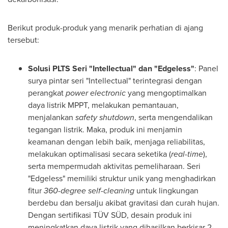
Berikut produk-produk yang menarik perhatian di ajang
tersebut:
Solusi PLTS Seri
"Intellectual"
dan "Edgeless"
: Panel
surya pintar seri "Intellectual" terintegrasi dengan
perangkat
power electronic
yang mengoptimalkan
daya listrik MPPT, melakukan pemantauan,
menjalankan
safety shutdown
, serta mengendalikan
tegangan listrik. Maka, produk ini menjamin
keamanan dengan lebih baik, menjaga reliabilitas,
melakukan optimalisasi secara seketika (
real-time
),
serta mempermudah aktivitas pemeliharaan. Seri
"Edgeless" memiliki struktur unik yang menghadirkan
fitur
360-degree self-cleaning
untuk lingkungan
berdebu dan bersalju akibat gravitasi dan curah hujan.
Dengan sertifikasi TÜV SÜD, desain produk ini
meningkatkan daya listrik yang dihasilkan berkisar 2-