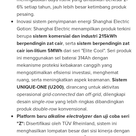
6% setiap tahun, jauh lebih besar ketimbang produk
pesaing.
Inovasi sistem penyimpanan energi Shanghai Electric
Gotion: Shanghai Electric menampilkan produk terkini
berupa
sistem komersial dan industri 215kWh
berpendingin zat cair
, serta
sistem berpendingin zat
cair ion-litium 5MWh
dari seri "Elite Cool". Seri produk
ini menggunakan sel baterai 314Ah dengan
mekanisme proteksi kebakaran canggih yang
mengoptimalkan efisiensi investasi, menghemat
ruang, serta meningkatkan aspek keamanan.
Sistem
UNIQUE-ONE (U200)
, dirancang untuk aktivitas
operasional
grid-connected
dan
off-grid
, dilengkapi
desain
single-row
yang lebih ringkas dibandingkan
produk
double-row
konvensional.
Platform baru
alkaline electrolyzer
dan uji coba seri
"Z":
Disertifikasi oleh TÜV Rheinland, sistem ini
menghasilkan lompatan besar dari sisi kinerja dengan