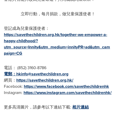
立即行動，每月捐款，做兒童保護使者！
登記成為兒童保護使者：
https://savethechildren.org.hk/together-we-empower-a-
happy-childhood/?
utm_source=Innity&utm_medium=innityPR+ad&utm_cam
paign=CG
電話： (852) 3160-8786
電郵：
hkinfo@savethechildren.org
網頁：
https://savethechildren.org.hk/
Facebook:
https://www.facebook.com/savethechildrenhk
Instagram:
https://www.instagram.com/savethechildrenhk/
更多高清圖片，請參考以下連結下載:
相片連結