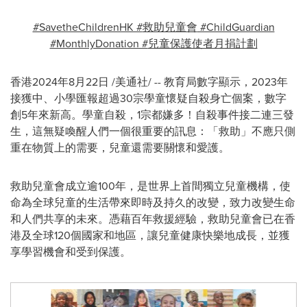
#SavetheChildrenHK #
救助兒童會
#ChildGuardian
#MonthlyDonation #
兒童保護使者月捐計劃
香港
2024年8月22日
/美通社/ -- 教育局數字顯示，2023年
接獲中、小學匯報超過30宗學童懷疑自殺身亡個案，數字
創5年來新高。學童自殺，1宗都嫌多！自殺事件接二連三發
生，這無疑喚醒人們一個很重要的訊息：「救助」不應只側
重在物質上的需要，兒童還需要關懷和愛護。
救助兒童會成立逾100年，是世界上首間獨立兒童機構，使
命為全球兒童的生活帶來即時及持久的改變，致力改變生命
和人們共享的未來。憑藉百年救援經驗，救助兒童會已在香
港及全球120個國家
和地區
，讓兒童健康快樂地成長，並獲
享學習機會和受到保護。