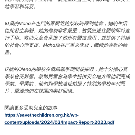
地學習和玩耍。
10
歲的
Maha
在也門的家附近撿柴枝時踩到地雷，她的生活
從此發生劇變。她的傷勢非常嚴重，被緊急送往醫院即時進
行手術。救助兒童會承擔了她所有醫療費用，並提供了持續
的社會心理支援。
Maha
現在已重返學校，繼續她喜歡的繪
畫。
17
歲的
Olena
的學校在俄烏戰爭期間被摧毀，她十分擔心其
學業會受影響。救助兒童會為學生提供安全地方讓他們完成
學業。畢業前，他們到學校遺址拍攝了特別的學校年刊照
片，重溫他們在校園的美好回憶。
閱讀更多受助兒童的故事：
https://savethechildren.org.hk/wp-
content/uploads/2024/02/Impact-Report-2023.pdf