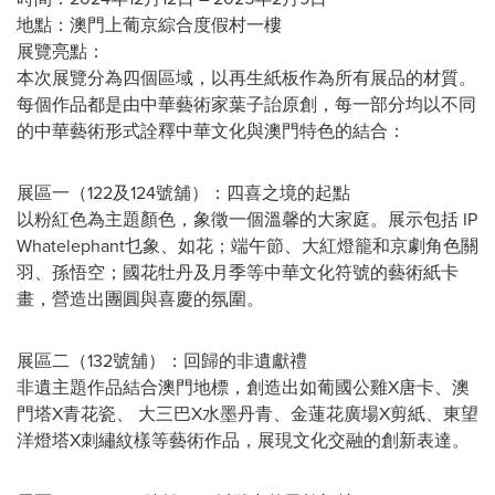
地點：澳門上葡京綜合度假村一樓
展覽亮點：
本次展覽分為四個區域，以再生紙板作為所有展品的材質。
每個作品都是由中華藝術家葉子詒原創，每一部分均以不同
的中華藝術形式詮釋中華文化與澳門特色的結合：
展區一（122及124號舖）：四喜之境的起點
以粉紅色為主題顏色，象徵一個溫馨的大家庭。展示包括 IP
Whatelephant乜象、如花；端午節、大紅燈籠和京劇角色關
羽、孫悟空；國花牡丹及月季等中華文化符號的藝術紙卡
畫，營造出團圓與喜慶的氛圍。
展區二（132號舖）：回歸的非遺獻禮
非遺主題作品結合澳門地標，創造出如葡國公雞X唐卡、澳
門塔X青花瓷、 大三巴X水墨丹青、金蓮花廣場X剪紙、東望
洋燈塔X刺繡紋樣等藝術作品，展現文化交融的創新表達。