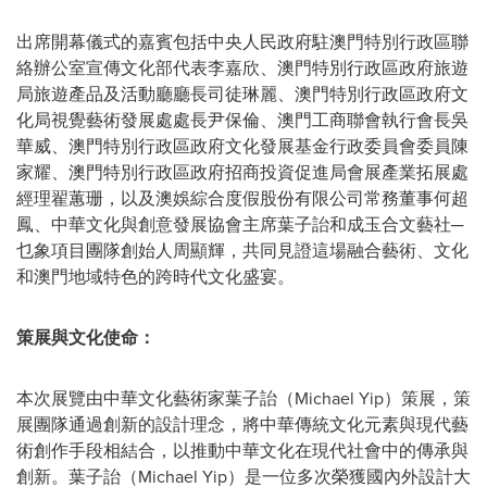
出席開幕儀式的嘉賓包括中央人民政府駐澳門特別行政區聯
絡辦公室宣傳文化部代表李嘉欣、澳門特別行政區政府旅遊
局旅遊產品及活動廳廳長司徒琳麗、澳門特別行政區政府文
化局視覺藝術發展處處長尹保倫、澳門工商聯會執行會長吳
華威、澳門特別行政區政府文化發展基金行政委員會委員陳
家耀、澳門特別行政區政府招商投資促進局會展產業拓展處
經理翟蕙珊，以及澳娛綜合度假股份有限公司常務董事何超
鳳、中華文化與創意發展協會主席葉子詒和成玉合文藝社─
乜象項目團隊創始人周顯輝，共同見證這場融合藝術、文化
和澳門地域特色的跨時代文化盛宴。
策展與文化使命：
本次展覽由中華文化藝術家葉子詒（Michael Yip）策展，策
展團隊通過創新的設計理念，將中華傳統文化元素與現代藝
術創作手段相結合，以推動中華文化在現代社會中的傳承與
創新。葉子詒（Michael Yip）是一位多次榮獲國內外設計大