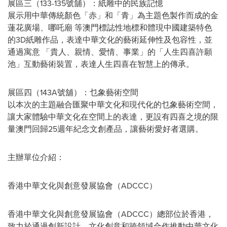
展區三（133-135號舖）：紙雕中的民族記憶
展示用中華傳統顏色「赤」和「青」為主題色製作而成的金
蓮花廣場、哪吒廟 等澳門標誌性地標和體現中國建築特色
的3D紙雕作品，表達中華文化的藝術延伸性及包容性，並
通過寓意
「
貴人、親情、愛情、事業
」
的「人生四喜許願
池」互動藝術裝置，表達人生四喜在智慧上的傳承。
展區四（143A號舖）：乜象藝術空間
以本次的主題融合匯聚中華文化和現代化的乜象藝術空間，
讓大家體驗中華文化在空間上的表達，更設有四喜之境的限
量澳門回歸25週年紀念文創產品，讓藝術愛好者
選購。
主辦單位介紹
：
香港中華文化與創意發展協會（ADCCC）
香港中華文化與創意發展協會（ADCCC）總部位於香港，
致力於通過創新設計、文化創意和跨領域合作推動中華文化