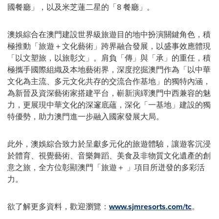
國餐廳」，以及米芝蓮二星的「8 餐廳」。
澳娛綜合在澳門建設世界級旅遊目的地中扮演關鍵角色，積
極推動「旅遊＋文化藝術」跨界融合發展，以盛事效應體現
「以文塑旅，以旅彰文」。肩負「傳」與「承」的重任，積
極攜手國際組織及本地藝術界，深度挖掘澳門作為「以中華
文化為主流、多元文化共存的交流合作基地」的獨特內涵，
為新晉及資深藝術家搭建平台，嶄新演繹澳門中西兼容的魅
力，更展現中華文化的深邃底蘊，深化「一基地」建設的獨
特優勢，助力澳門進一步融入國家發展大局。
此外，澳娛綜合致力於呈獻多元化的旅遊體驗，讓遊客沉浸
於體育、視覺藝術、音樂舞蹈、美食及非物質文化遺產的創
意之旅，全方位彰顯澳門「旅遊＋ 」項目所迸發的多彩活
力。
欲了解更多資料，歡迎瀏覽：
www.sjmresorts.com/tc
。