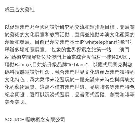
成玉合文藝社
以促進澳門乃至國內設計研究的交流和進步為目標，開展關
於藝術的文化展覽和教育活動，宣傳並推動本澳文化產業的
創新和發展。目前已創立澳門本土IP"whatelephant乜象"並
舉辦多場相關展覽。"乜象的世界探索之旅第一站——澳門
站"藝術空間展覽位於澳門上葡京綜合度假村一樓143A號，
聯動Bamu八目烘焙升級品牌"le blanc"，以葡式馬賽克與數
碼科技感爲設計理念，融合澳門世界文化遺産及澳門獨特的
文化特色，爲大衆帶來吃逛玩於一體充滿未來時空與傳統文
化的藝術展覽。這裏不僅有澳門世遺、品牌聯名等澳門特色
紀念周邊，還可以沉浸式逛展，品嘗葡式蛋撻、創意咖啡等
美食美味。
SOURCE 喔噢概念有限公司