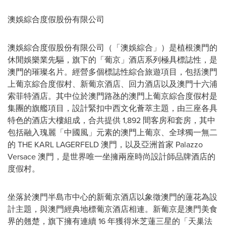
澳娛綜合度假股份有限公司
澳娛綜合度假股份有限公司（「澳娛綜合」）是植根澳門的
休閒娛樂業先驅，旗下的「葡京」酒店系列極具標誌性，是
澳門的璀璨名片。經營多個標誌性綜合旅遊項目，包括澳門
上葡京綜合度假村、新葡京酒店、回力酒店以及澳門十六浦
索菲特酒店。其中位於澳門路氹的澳門上葡京綜合度假村是
集團的旗艦項目，設計緊扣中西文化薈萃主題，由三座各具
特色的酒店大樓組成，合共提供 1,892 間客房和套房，其中
包括融入瑰麗「中國風」元素的澳門上葡京、全球獨一無二
的 THE KARL LAGERFELD 澳門，以及亞洲首家 Palazzo
Versace 澳門，是世界唯一坐擁兩座時尚設計師品牌酒店的
度假村。
坐落於澳門半島市中心的新葡京酒店以象徵澳門的蓮花為設
計主題，與澳門經典地標葡京酒店相連。新葡京是澳門美食
界的翹楚，旗下擁有連續 16 年獲得米芝蓮三星的「天巢法