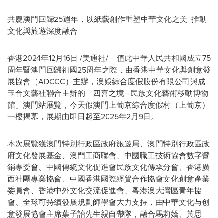
共慶澳門回歸25週年，以紙藝創作重塑中華文化之美 推動
文化與旅遊深度融合
香港
2024年12月16日
/美通社/ -- 值此中華人民共和國成立75
周年暨澳門回歸祖國25周年之際，由香港中華文化與創意發
展協會（ADCCC）主辦，澳娛綜合度假股份有限公司與成
玉合文藝社聯合主辦的「四喜之境—民族文化藝術移動博物
館」澳門站展覽，今天假澳門上葡京綜合度假村（上葡京）
一樓揭幕，展期由即日起至2025年2月9日。
本次展覽獲澳門特別行政區政府旅遊局、澳門特別行政區政
府文化發展基金、澳門工商聯會、中國職工技術協會數字營
銷專委會、中國傳統文化促進會民族文化傳承分會、香港廣
西社團專業協會、中國香港國際經貿合作協會文化創意產業
委員會、香港中外文化交流促進會、粵港澳大灣區青年協
會、全球可持續發展規劃師學會大力支持，由中華文化与创
意發展協會主席葉子詒先生親自帶隊，融合馬莉嬌、黃思