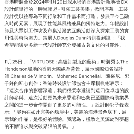
香港時裝薈於2024年11月20日深水埗的香港設計新地標 DX
設計館舉行的「時尚聯盟 - 引領工裝美學」掀開序幕，工裝
設計從以往專為不同行業和工作需求而打造，發展至今已融
入時尚元素，展現了性能與風格兼具的獨特魅力。年輕設計
師及大眾以工作坊及市集活潑的互動活動深入探索工裝的實
用性與時尚魅力。策展人Douglas Dunn特別提到說：「我
希望能讓更多新一代設計師充分發揮古著文化的可能性。」
11月25日，「VIRTUOSE : 高級訂製服的藝術」時裝秀以The
Henderson場地的香港天際線為背景，展示國際知名設計
師 Charles de Vilmorin、Mohamed Benchellal、陳采尼、郭
子鋒的匠心創作；香港時裝設計師協會主席楊棋彬表示：
「這次合作的影響深遠，我們很榮幸邀請到這四位卓越的設
計師參與。這次活動更為未來香港和巴黎已至國際時裝業界
之間的進一步合作開創了更多的可能性。」設計師郭子鋒表
示: 「能夠在如此完美的環境中，美麗的海港景色底下，展
示我的作品，是很好的體驗。我認為，極致之美源於對夢想
的不懈追求與突破界限的勇氣。」