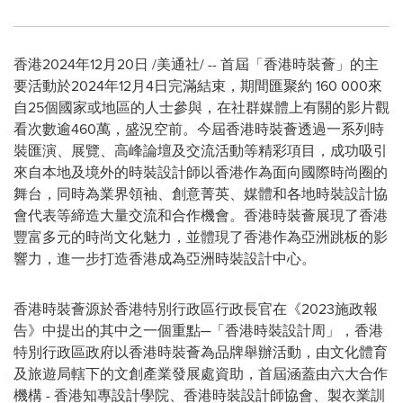
香港
2024年12月20日
/美通社/ -- 首屆「香港時裝薈」的主
要活動於2024年12月4日完滿結束，期間匯聚約 160 000來
自25個國家或地區的人士參與，在社群媒體上有關的影片觀
看次數逾460萬，盛況空前。今屆香港時裝薈透過一系列時
裝匯演、展覽、高峰論壇及交流活動等精彩項目，成功吸引
來自本地及境外的時裝設計師以香港作為面向國際時尚圈的
舞台，同時為業界領袖、創意菁英、媒體和各地時裝設計協
會代表等締造大量交流和合作機會。香港時裝薈展現了香港
豐富多元的時尚文化魅力，並體現了香港作為亞洲跳板的影
響力，進一步打造香港成為亞洲時裝設計中心。
香港時裝薈源於香港特別行政區行政長官在《2023施政報
告》中提出的其中之一個重點─「香港時裝設計周」，香港
特別行政區政府以香港時裝薈為品牌舉辦活動，由文化體育
及旅遊局轄下的文創產業發展處資助，首屆涵蓋由六大合作
機構 - 香港知專設計學院、香港時裝設計師協會、製衣業訓