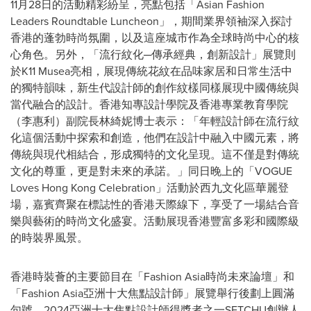
11月28日的活動精彩紛呈，亮點包括「Asian Fashion
Leaders Roundtable Luncheon」，期間業界領袖深入探討
香港的蓬勃時尚氛圍，以及這座城市作為全球時尚中心的核
心角色。另外，「流行紋化─傳承經典，創新設計」展覽則
於K11 Musea亮相，展現傳統花紋在品味家居和日常生活中
的獨特韻味，新生代設計師的創作紋樣同樣展現中國傳統與
當代融合的設計。香港知專設計學院及香港專業教育學院
（李惠利）副院長林綺妮博士表示：「年輕設計師在流行紋
化這個活動中探索和創造，他們在設計中融入中國元素，將
傳統與現代相結合，形成獨特的文化呈現。這不僅是對傳統
文化的尊重，更是對未來的承諾。」同日晚上的「VOGUE
Loves Hong Kong Celebration」活動於西九文化區華麗登
場，嘉賓齊聚在標誌性的香港天際線下，享受了一場結合音
樂與藝術的時尚文化盛宴。活動展現香港豐富多彩和國際級
的時裝界風景。
香港時裝薈的主要節目在「Fashion Asia時尚未來論壇」和
「Fashion Asia亞洲十大焦點設計師」展覽舉行後劃上圓滿
句號。2024亞洲十大焦點設計師得獎者之一SETCHU創辦人