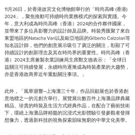
11月26日，於香港故宮文化博物館舉行的「時尚高峰 (香港)
2024」，聚焦推動可持續時尚業務模式的探索與實踐。今
年，意大利成為時尚高峰（香港）2024的合作夥伴國家，
並帶來了多位具影響力的設計師及品牌。時裝秀匯聚了來自
東盟地區的Natacha Van以及歐亞地區的Gilberto Calzolari等
知名設計師，他們的創意展示吸引了廣泛的關注，彰顯了可
持續設計的創新理念及其在時尚界的重要性。時尚高峰（香
港）2024主席兼製衣業訓練局主席鄭文德表示：「全球日
益關注可持續發展，永續時尚逐漸成為時裝產業的大趨勢，
亦是香港政商界近年重點關注事項。」
此外，「風華迴響─上海灘三十年」作品回顧展也於香港創
意地標之一的元創方舉行。展覽展出數百件上海灘品牌典藏
精品、珍貴的時裝及生活方式經典作品，在配合了藝術技術
下，環繞上海灘品牌精髓的沉浸式光影體驗引發參觀者發揮
想像力，透過新科技的視角探索韻味無窮的中華文化美學。