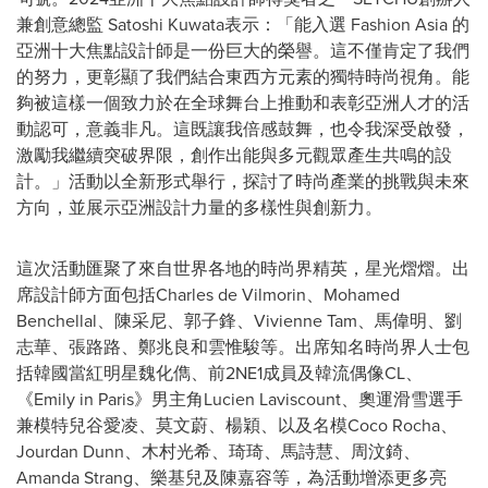
兼創意總監 Satoshi Kuwata表示：「能入選 Fashion Asia 的
亞洲十大焦點設計師是一份巨大的榮譽。這不僅肯定了我們
的努力，更彰顯了我們結合東西方元素的獨特時尚視角。能
夠被這樣一個致力於在全球舞台上推動和表彰亞洲人才的活
動認可，意義非凡。這既讓我倍感鼓舞，也令我深受啟發，
激勵我繼續突破界限，創作出能與多元觀眾產生共鳴的設
計。」活動以全新形式舉行，探討了時尚產業的挑戰與未來
方向，並展示亞洲設計力量的多樣性與創新力。
這次活動匯聚了來自世界各地的時尚界精英，星光熠熠。出
席設計師方面包括Charles de Vilmorin、Mohamed
Benchellal、陳采尼、郭子鋒、Vivienne Tam、馬偉明、劉
志華、張路路、鄭兆良和雲惟駿等。出席知名時尚界人士包
括韓國當紅明星魏化儁、前2NE1成員及韓流偶像CL、
《Emily in Paris》男主角Lucien Laviscount、奧運滑雪選手
兼模特兒谷愛凌、莫文蔚、楊穎、以及名模Coco Rocha、
Jourdan Dunn、木村光希、琦琦、馬詩慧、周汶錡、
Amanda Strang、樂基兒及陳嘉容等，為活動增添更多亮