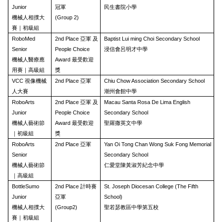
Junior
冠軍
民生書院小學
機械人相撲大
(Group 2)
賽｜初級組
RoboMed
2nd Place 亞軍 及
Baptist Lui ming Choi Secondary School
Senior
People Choice
浸信會呂明才中學
機械人醫療應
Award 最受歡迎
用賽｜高級組
獎
VCC 視像機械
2nd Place 亞軍
Chiu Chow Association Secondary School
人大賽
潮州會館中學
RoboArts
2nd Place 亞軍 及
Macau Santa Rosa De Lima English
Junior
People Choice
Secondary School
機械人藝術節
Award 最受歡迎
聖羅撒英文中學
｜初級組
獎
RoboArts
2nd Place 亞軍
Yan Oi Tong Chan Wong Suk Fong Memorial
Senior
Secondary School
機械人藝術節
仁愛堂陳黃淑芳紀念中學
｜高級組
BottleSumo
2nd Place 計時賽
St. Joseph Diocesan College (The Fifth
Junior
亞軍
School)
機械人相撲大
(Group2)
聖若瑟教區中學第五校
賽｜初級組