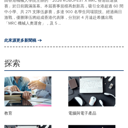
由香港機械人學院主辦的「2026 ROBOFEST X MRC 香港區選拔
賽」於日前圓滿落幕。本屆賽事規模再創新高，吸引全港超過 60 間
中小學、共 271 支隊伍參賽，多達 900 名學生同場競技。經過兩日
激戰，優勝隊伍將組成香港代表隊，分別於 4 月遠赴希臘出戰
「MRC 機械人奧運會」，及 5 ...
此來源更多新聞稿
探索
教育
電腦與電子產品