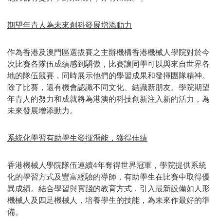
期望年青人為未來創科發展增添動力
作為香港及澳門區選拔賽之主辦機構香港機械人學院對於今
次比賽各隊伍成績感到驕傲，比賽讓同學可以與來自世界各
地的隊伍競賽，同時展示他們的學習成果和發揮團隊精神。
除了比賽，還有機會認識不同文化、結識新朋友。學院期望
年青人的努力和成就將為港澳的科技創新注入新的活力，為
未來發展增添動力。
系統化學習有助學生發揮潛能，獲得佳績
香港機械人學院隊伍連續4年奪得世界冠軍，學院提供系統
化的學習方式及豐富經驗的導師，有助學生在比賽中取得優
異成績。結合學習與實踐的教育方式，引入最新設備如人形
機械人及四足機械人，培養學生的技能，為未來作最好的準
備。