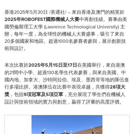
香港
2025年5月30日
/美通社/ -- 來自香港及澳門的精英於
2025年ROBOFEST國際機械人大賽
中再創佳績。賽事由美
國勞倫斯理工大學 (
Lawrence Technological University
) 主
辦，每年一度，為全球性的機械人大賽盛事，吸引了來自
20多個國家和地區、超過1000名參賽者參與，展示創新技
術與設計。
本次比賽於
2025年5月15日至17日
在美國舉行，來自港澳
的21間中小學、超過130名學生代表參賽，與來自美國、中
國
內地
、加拿大、沙特阿拉伯、埃及、墨西哥等地的隊伍進
行多場比拼。港澳隊伍在比賽中表現卓越，共獲得
28項大
獎
，包括
9項冠軍及5項亞軍
，充分展現了學生們在機械人
設計與技術領域的實力與創意，贏得了評審的高度評價。