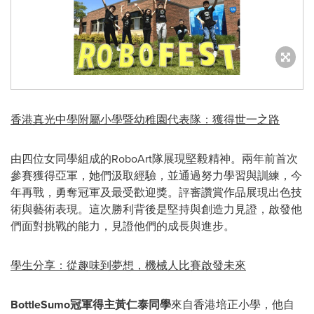
香港真光中學附屬小學暨幼稚園代表隊：獲得世一之路
由四位女同學組成的RoboArt隊展現堅毅精神。兩年前首次
參賽獲得亞軍，她們汲取經驗，並通過努力學習與訓練，今
年再戰，勇奪冠軍及最受歡迎獎。評審讚賞作品展現出色技
術與藝術表現。這次勝利背後是堅持與創造力見證，啟發他
們面對挑戰的能力，見證他們的成長與進步。
學生分享：從趣味到夢想，機械人比賽啟發未來
BottleSumo冠軍得主黃仁泰同學
來自香港培正小學，他自