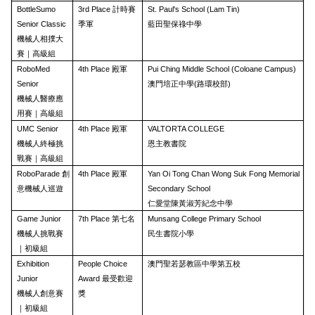
BottleSumo
3rd Place 計時賽
St. Paul's School (Lam Tin)
Senior Classic
季軍
藍田聖保祿中學
機械人相撲大
賽｜高級組
RoboMed
4th Place 殿軍
Pui Ching Middle School (Coloane Campus)
Senior
澳門培正中學(路環校部)
機械人醫療應
用賽｜高級組
UMC Senior
4th Place 殿軍
VALTORTA COLLEGE
機械人終極挑
恩主教書院
戰賽｜高級組
RoboParade 創
4th Place 殿軍
Yan Oi Tong Chan Wong Suk Fong Memorial
意機械人巡遊
Secondary School
仁愛堂陳黃淑芳紀念中學
Game Junior
7th Place 第七名
Munsang College Primary School
機械人挑戰賽
民生書院小學
｜初級組
Exhibition
People Choice
澳門聖若瑟教區中學第五校
Junior
Award 最受歡迎
機械人創意賽
獎
｜初級組