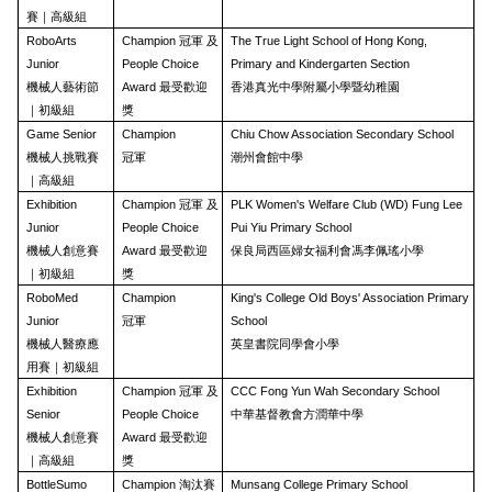
賽｜高級組
RoboArts
Champion 冠軍 及
The True Light School of Hong Kong,
Junior
People Choice
Primary and Kindergarten Section
機械人藝術節
Award 最受歡迎
香港真光中學附屬小學暨幼稚園
｜初級組
獎
Game Senior
Champion
Chiu Chow Association Secondary School
機械人挑戰賽
冠軍
潮州會館中學
｜高級組
Exhibition
Champion 冠軍 及
PLK Women's Welfare Club (WD) Fung Lee
Junior
People Choice
Pui Yiu Primary School
機械人創意賽
Award 最受歡迎
保良局西區婦女福利會馮李佩瑤小學
｜初級組
獎
RoboMed
Champion
King's College Old Boys' Association Primary
Junior
冠軍
School
機械人醫療應
英皇書院同學會小學
用賽｜初級組
Exhibition
Champion 冠軍 及
CCC Fong Yun Wah Secondary School
Senior
People Choice
中華基督教會方潤華中學
機械人創意賽
Award 最受歡迎
｜高級組
獎
BottleSumo
Champion 淘汰賽
Munsang College Primary School