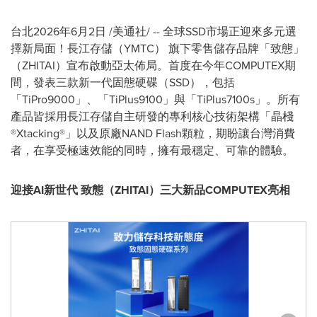
台北
2026年6月2日
/美通社/ -- 全球SSD市場正迎來多元選
擇新局面！長江存儲（YMTC） 旗下零售儲存品牌「致態」
（ZHITAI）宣布啟動亞太佈局。首度在今年COMPUTEX期
間，發表三款新一代固態硬碟（SSD），包括
「TiPro9000」、「TiPlus9100」與「TiPlus7100s」。所有
產品皆採用長江存儲自主研發的專利核心技術架構「晶棧
®Xtacking®」以及原廠NAND Flash顆粒，期盼讓台灣消費
者，在享受極速效能的同時，擁有最穩定、可靠的體驗。
迎接AI新世代 致態（ZHITAI）三大新品COMPUTEX亮相