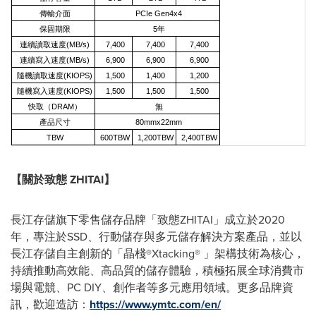
傳輸介面
PCIe Gen4x4
保固期限
5年
連續讀取速度(MB/s)
7,400
7,400
7,400
連續寫入速度(MB/s)
6,900
6,900
6,900
隨機讀取速度(KIOPS)
1,500
1,400
1,200
隨機寫入速度(KIOPS)
1,500
1,500
1,500
快取（DRAM）
無
產品尺寸
80mmx22mm
TBW
600TBW
1,200TBW
2,400TBW
【關於致態 ZHITAI】
長江存儲旗下零售儲存品牌「致態ZHITAI」成立於2020
年，專注於SSD、行動儲存與多元儲存解決方案產品，並以
長江存儲自主創新的「晶棧®Xtacking® 」架構技術為核心，
持續推動高效能、高品質的儲存體驗，積極拓展全球消費市
場與電競、PC DIY、創作者等多元應用領域。更多品牌資
訊，歡迎造訪：
https://www.ymtc.com/en/