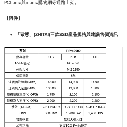
PChome與momo購物網等通路上架。
【附件】
「致態」(ZHITAI)三款SSD產品規格與建議售價資訊
系列
TiPro9000
儲存容量
1TB
2TB
4TB
NVMe協定
PCIe 5.0
外觀尺寸
M.2 2280
保固期限
5年
連續讀取速度(MB/s)
14,900
14,900
14,900
連續寫入速度(MB/s)
13,500
13,800
13,800
隨機讀取速度(K IOPS)
1,750
2,100
2,100
隨機寫入速度(K IOPS)
2,200
2,200
2,200
快取（DRAM）
1GB LPDDR4
2GB LPDDR4
4GB LPDDR4
TBW
600TBW
1,200TBW
2,400TBW
管理軟體
致態天樞大師
加密功能
支援TCG Pyrite協定