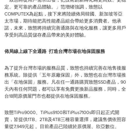
定、更可靠的產品體驗。」范增绪強調，致態以
COMPUTEX為起點，接下來將陸續佈局韓國、新加坡等亞
太市場，期待能把高性能產品組合帶給更多消費者。他承
諾，未來，致態將持續完善通路與在地化服務，讓更多用戶
享受到高品質儲存產品帶來的美好體驗。
佈局線上線下全通路
打造台灣市場在地保固服務
為了提升台灣市場的服務品質，致態也持續完善在地售後服
務系統。除提供「五年原廠保固」外，致態也在台灣市場推
出「在地保固」服務。凡在任一通路購買致態SSD產品，90
天內有任何問題，都可以享有免費更換新品服務，同時，全
台18間原價屋門市也都提供在地保固服務。
致態TiPro9000、TiPlus9100和TiPlus7100s即日起正式開
賣，皆提供1TB、2TB及4TB三種容量選擇，建議售價依照容
量從7,949元起 。目前產品已陸續於原價屋、欣亞數位、