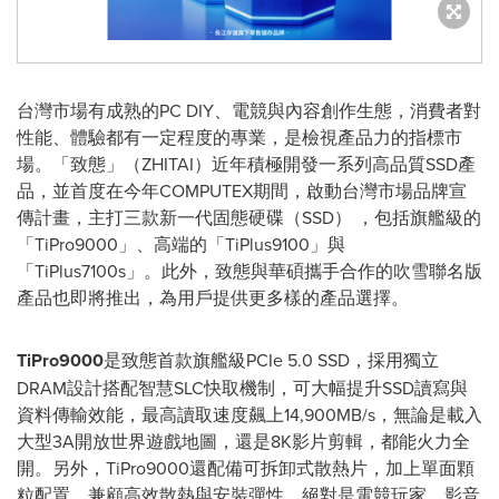
台灣市場有成熟的PC DIY、電競與內容創作生態，消費者對
性能、體驗都有一定程度的專業，是檢視產品力的指標市
場。「致態」（ZHITAI）近年積極開發一系列高品質SSD產
品，並首度在今年COMPUTEX期間，啟動台灣市場品牌宣
傳計畫，主打三款新一代固態硬碟（SSD） ，包括旗艦級的
「TiPro9000」、高端的「TiPlus9100」與
「TiPlus7100s」。此外，致態與華碩攜手合作的吹雪聯名版
產品也即將推出，為用戶提供更多樣的產品選擇。
TiPro9000
是致態首款旗艦級PCIe 5.0 SSD，採用獨立
DRAM設計搭配智慧SLC快取機制，可大幅提升SSD讀寫與
資料傳輸效能，最高讀取速度飆上14,900MB/s，無論是載入
大型3A開放世界遊戲地圖，還是8K影片剪輯，都能火力全
開。另外，TiPro9000還配備可拆卸式散熱片，加上單面顆
粒配置，兼顧高效散熱與安裝彈性，絕對是電競玩家、影音