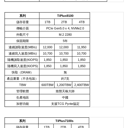
系列
TiPlus9100
儲存容量
1TB
2TB
4TB
傳輸介面
PCIe Gen5.0 x 4, NVMe2.0
外觀尺寸
M.2 2280
保固期限
5年
連續讀取速度(MB/s)
12,000
12,000
11,950
連續寫入速度(MB/s)
10,700
10,700
10,700
隨機讀取速度(KIOPS)
1,850
1,850
1,850
隨機寫入速度(KIOPS)
1,850
1,850
1,850
快取（DRAM）
無
產品重量（不含包裝）
約7克
TBW
600TBW
1,200TBW
2,400TBW
管理軟體
致態天樞大師
生產地區
中國
加密功能
支援TCG Pyrite協定
系列
TiPlus7100s
儲存容量
1TB
2TB
4TB