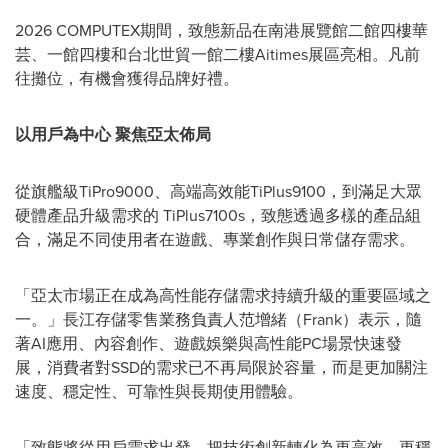
2026 COMPUTEX期間，致態新品在南港展覽館二館四樓華
芸、一館四樓和台北世貿一館二樓Aitimes展區亮相。凡前
往攤位，有機會獲得品牌好禮。
以用戶為中心 聚焦亞太佈局
從旗艦級TiPro9000、高端高效能TiPlus9100，到滿足大眾
硬體產品升級需求的 TiPlus7100s，致態透過多樣的產品組
合，滿足不同使用者在遊戲、專業創作與日常儲存需求。
「亞太市場正在成為高性能存儲需求持續升級的重要區域之
一。」長江存儲零售業務負責人范增緒（Frank）表示，隨
著AI應用、內容創作、遊戲娛樂與高性能PC場景快速發
展，消費者對SSD的需求已不再局限於容量，而是更加關注
速度、穩定性、可靠性與長期使用體驗。
「致態將從用戶需求出發，把技術創新轉化為更高效、更穩