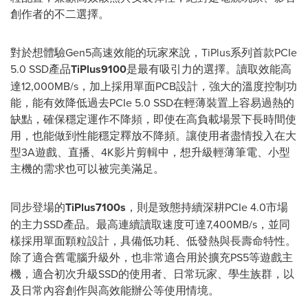
創作者的不二選擇。
對於想體驗Gen5高速效能的玩家來說，TiPlus系列首款PCIe
5.0 SSD產品
TiPlus9100
是最有吸引力的選擇。讀取效能高
達12,000MB/s，加上採用單面PCB設計，強大的溫度控制功
能，能有效降低過去PCIe 5.0 SSD在輕薄裝置上容易過熱的
缺點，確保穩定運作不降頻，即使在高負載場景下長時間使
用，也能做到性能穩定釋放不降頻。讓使用者盡情投入在大
型3A遊戲、直播、4K影片剪輯中，想升級輕薄筆電、小型
主機的需求也可以被完美滿足。
同步登場的
TiPlus7100s
，則是致態持續深耕PCIe 4.0市場
的主力SSD產品。最高連續讀取速度可達7,400MB/s，並同
樣採用單面顆粒設計，具備低功耗、低發熱與長壽命特性。
除了適合舊電腦升級外，也非常適合用於擴充PS5等遊戲主
機，適合初次升級SSD的使用者、日常玩家、學生族群，以
及日常內容創作與高效能辦公等使用情境。