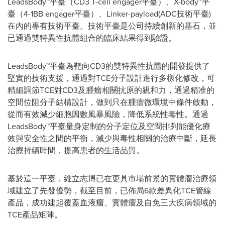
LeadsBody™平臺（CD3 T-cell engager平臺）、X-body™平
臺（4-1BB engager平臺）、Linker-payload(ADC技術平臺)
在內的專有技術平臺。技術平臺是公司持續創新的基石，並
已通過雙特異性抗體組合的臨床結果得到驗證。
LeadsBody™平臺為靶向CD3的雙特異性抗體的開發提供了
堅實的技術支援，通過對TCE分子設計進行多樣化修改，可
精細調節TCE對CD3及腫瘤相關抗原的親和力，通過精准的
空間位阻分子結構設計，做到只在腫瘤微環境中條件啟動，
從而有效減少細胞因數風暴風險，降低系統性毒性。通過
LeadsBody™平臺量身定制的分子定位及空間排列能優化療
效與安全性之間的平衡，減少與毒性相關的治療中斷，延長
治療持續時間，提高患者的生活品質。
基於這一平臺，維立志博已在更具市場前景的實體瘤治療領
域建立了先發優勢，截至目前，已佈局6款差異化TCE管線
產品，成功建起覆蓋血液瘤、實體瘤及自免三大疾病領域的
TCE產品矩陣。