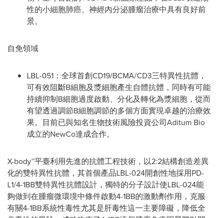
性的小細胞肺癌、神經內分泌腫瘤治療中具有良好前
景。
自免領域
LBL-051：全球首創CD19/BCMA/CD3三特異性抗體，
可有效阻斷B細胞及漿細胞產生自體抗體，同時有可能
持續抑制B細胞過度啟動、分化及轉化為漿細胞，從而
有望透過調節B細胞調節的多個方面實現卓越的治療效
果。目前已與知名生物技術風險投資公司Aditum Bio
成立的NewCo達成合作。
X-body™平臺利用先進的抗體工程技術，以2:2結構創造差異
化的雙特異性抗體，其首個產品LBL-024開創性地採用PD-
L1/4-1BB雙特異性抗體設計，獨特的分子設計使LBL-024能
夠做到在腫瘤微環境中條件啟動4-1BB的激動劑作用，克服
有關4-1BB系統性毒性尤其是肝毒性這一主要障礙，降低全