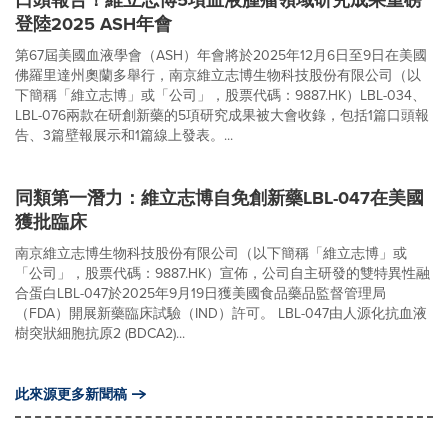
口頭報告！維立志博5項血液腫瘤領域研究成果重磅
登陸2025 ASH年會
第67屆美國血液學會（ASH）年會將於2025年12月6日至9日在美國
佛羅里達州奧蘭多舉行，南京維立志博生物科技股份有限公司（以
下簡稱「維立志博」或「公司」，股票代碼：9887.HK）LBL-034、
LBL-076兩款在研創新藥的5項研究成果被大會收錄，包括1篇口頭報
告、3篇壁報展示和1篇線上發表。...
同類第一潛力：維立志博自免創新藥LBL-047在美國
獲批臨床
南京維立志博生物科技股份有限公司（以下簡稱「維立志博」或
「公司」，股票代碼：9887.HK）宣佈，公司自主研發的雙特異性融
合蛋白LBL-047於2025年9月19日獲美國食品藥品監督管理局
（FDA）開展新藥臨床試驗（IND）許可。 LBL-047由人源化抗血液
樹突狀細胞抗原2 (BDCA2)...
此來源更多新聞稿