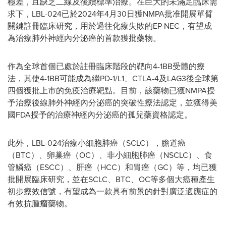
極差，且缺乏二線及後續標準治療。在巨大的未滿足臨床需
求下，LBL-024已於2024年4月30日獲NMPA批准開展單臂
關鍵註冊臨床研究，用於過往化療失敗的EP-NEC，有望成
為治療肺外神經內分泌癌的首款獲批藥物。
作為全球首個已處於註冊臨床階段的靶向4-1BB受體的療
法，其使4-1BB可能成為繼PD-1/L1、CTLA-4及LAG3後全球第
四個獲批上市的免疫治療靶點。目前，該藥物已獲NMPA授
予治療後線肺外神經內分泌癌的突破性療法認定，並獲得美
國FDA授予的治療神經內分泌癌的孤兒藥資格認定。
此外，LBL-024治療小細胞肺癌（SCLC），膽道癌
（BTC）、卵巢癌（OC）、非小細胞肺癌（NSCLC）、食
管鱗癌（ESCC）、肝癌（HCC）和胃癌（GC）等，均已獲
批開展臨床研究，並在SCLC、BTC、OC等多個大癌種產生
初步療效信號，有望成為一款具有前景的針對廣泛適應症的
有效抗腫瘤藥物。