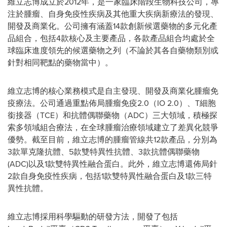
維立志博成立於2012年，是一家臨床階段生物科技公司，專
注於腫瘤、自身免疫性疾病及其他重大疾病新療法的發現、
開發及商業化。公司擁有涵蓋14款創新候選藥物的多元化產
品組合，包括4款核心及主要產品，各款產品組合均處於全
球臨床進度領先的候選藥物之列（不論於其各自藥物類別或
針對相同靶點的藥物當中）。
維立志博的核心業務模式是自主發現、開發及商業化腫瘤免
疫療法。公司通過重點佈局腫瘤免疫2.0（IO 2.0）、T細胞
銜接器（TCE）和抗體偶聯藥物（ADC）三大領域，積極探
索多領域組合療法，在全球腫瘤治療領域建立了差異化競爭
優勢。截至目前，維立志博的腫瘤管線共12款產品，分別為
3款單克隆抗體、5款雙特異性抗體、3款抗體偶聯藥物
(ADC)以及1款雙特異性融合蛋白。此外，維立志博還佈局針
2款自身免疫性疾病，包括1款雙特異性融合蛋白及1款三特
異性抗體。
維立志博採用科學驅動的研發方法，開發了包括