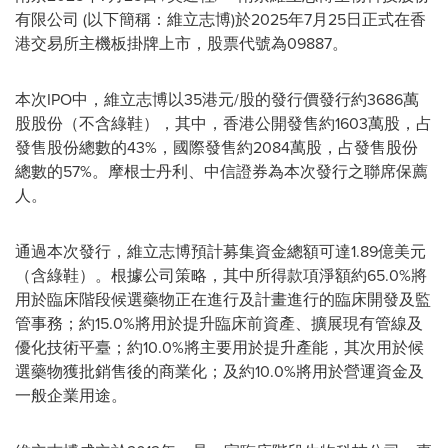
有限公司 (以下簡稱：維立志博)於2025年7月25日正式在香
港交易所主機板掛牌上市，股票代號為09887。
本次IPO中，維立志博以35港元/股的發行價發行約3686萬
股股份（不含綠鞋），其中，香港公開發售約1603萬股，占
發售股份總數的43%，國際發售約2084萬股，占發售股份
總數的57%。摩根士丹利、中信證券為本次發行之聯席保薦
人。
通過本次發行，維立志博預計募集資金總額可達1.89億美元
（含綠鞋）。根據公司策略，其中所得款項淨額約65.0%將
用於臨床階段候選藥物正在進行及計畫進行的臨床開發及監
管事務；約15.0%將用於提升臨床前資產、擴展現有管線及
優化技術平臺；約10.0%將主要用於提升產能，其次用於候
選藥物獲批銷售後的商業化；及約10.0%將用於營運資金及
一般企業用途。