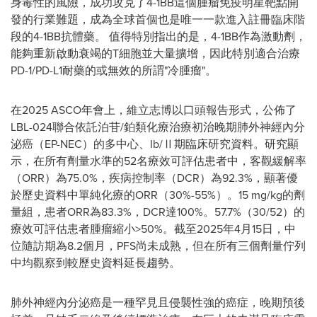
身毒性的風險，成功攻克了4-1BB這個腫瘤免疫明星靶點開
發的行業難題，成為全球首個也是唯一一款進入註冊臨床階
段的4-1BB抗體藥。 值得特別指出的是，4-1BB作為激動劑，
能夠重新啟動衰竭的T細胞並大量擴增，因此特別適合治療
PD-1/PD-L1耐藥的或無效的所謂"冷腫瘤"。
在2025 ASCO年會上，維立志博以口頭報告形式，公佈了
LBL-024聯合依託泊苷/鉑類化療治療初治晚期肺外神經內分
泌癌（EP-NEC）的多中心、Ib/Ⅱ期臨床研究資料。研究顯
示，在所有劑量水準的52名療效可評估患者中，客觀緩解率
（ORR）為75.0%，疾病控制率（DCR）為92.3%，顯著優
於歷史資料中單純化療的ORR（30%-55%）。15 mg/kg的劑
量組，患者ORR為83.3%，DCR達100%。57.7%（30/52）的
療效可評估患者腫瘤縮小>50%。截至2025年4月15日，中
位隨訪期為8.2個月，PFS尚未成熟，但在所有三個劑量佇列
中均觀察到較歷史資料延長趨勢。
肺外神經內分泌癌是一種罕見且侵襲性強的癌症，晚期預後