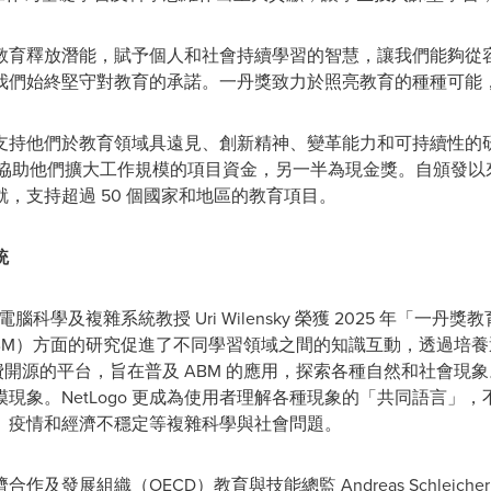
教育釋放潛能，賦予個人和社會持續學習的智慧，讓我們能夠從
我們始終堅守對教育的承諾。一丹獎致力於照亮教育的種種可能
支持他們於教育領域具遠見、創新精神、變革能力和可持續性的
半為協助他們擴大工作規模的項目資金，另一半為現金獎。自頒發以來
，支持超過 50 個國家和地區的教育項目。
統
科學及複雜系統教授 Uri Wilensky 榮獲 2025 年「一
ing，簡稱 ABM）方面的研究促進了不同學習領域之間的知識互動，透
是一個免費開源的平台，旨在普及 ABM 的應用，探索各種自然和社
現象。NetLogo 更成為使用者理解各種現象的「共同語言」
、疫情和經濟不穩定等複雜科學與社會問題。
展組織（OECD）教育與技能總監 Andreas Schleicher 表示