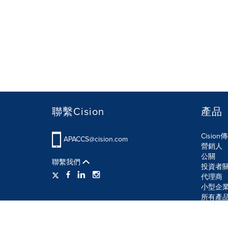
聯繫Cision
產品
Cisio
APACCS@cision.com
營銷人
公關
聯繫我們
投資者
代理商
小型企
所有產
使用條款
隱私條款
信息安全政策
網站地圖
R