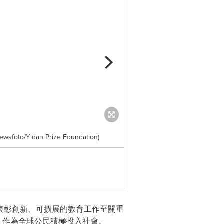
Yidan Prize Foundation)
學生在探索 NetLogo 模型，了解螞蟻
表彰創新、可擴展的教育工作至關重
習，作為全球公民積極投入社會。