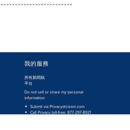
我的服務
所有新聞稿
平台
Do not sell or share my personal
information:
Submit via
Privacy@cision.com
Call Privacy toll-free: 877-297-8921
版權所有 © 2026 Cision US Inc.