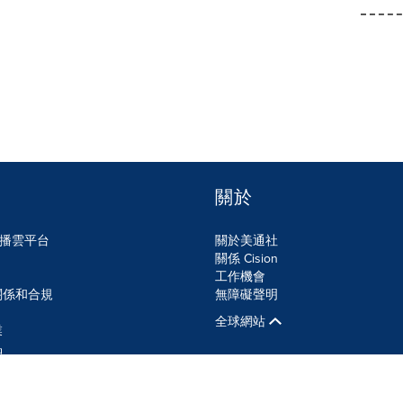
關於
n傳播雲平台
關於美通社
關係 Cision
工作機會
關係和合規
無障礙聲明
全球網站
業
品
SS
Cookie設定
無障礙