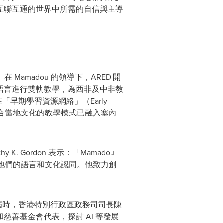
互聯互通的世界中所需的自信與主導
在 Mamadou 的領導下，ARED 開
語言進行雙軌教學，為西非及中非教
早期學習資源網絡」（Early
向、貼合當地文化的教學模式已融入塞內
 Gordon 表示：「Mamadou
護他們的語言和文化認同。他致力創
禮。屆時，香港特別行政區政務司司長陳
善基金會代表，探討 AI 等發展