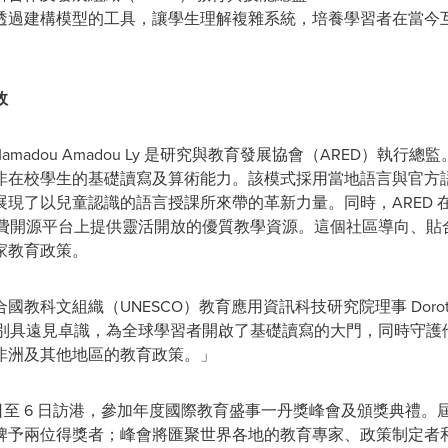
透過建構模型的工具，讓學生理解複雜系統，培養學習者在當今
效
madou Amadou Ly 是研究與教育發展協會（ARED）執行總監。
非在校學生的基礎讀寫及算術能力。該模式採用當地語言與官方
現了以兒童認識的語言授課所來帶的革新力量。同時，ARED 在「
Network）等免費開源平台上提供靈活開放的優質教學資源。這個社區導
家教育政策。
文組織（UNESCO）教育應用資訊科技研究院理事 Dorothy K.
面的工作別具遠見卓識，為全球學習者開啟了基礎讀寫的大門，同時守
非洲及其他地區的教育政策。」
月 5 日至 6 日訪港，參加年度國際教育盛事一丹獎峰會及頒獎典
予兩位得獎者；峰會將匯聚世界各地的教育專家、政策制定者和慈