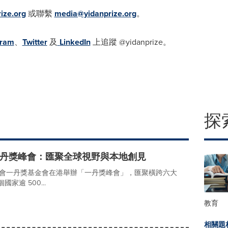
ize.org
或聯繫
media@yidanprize.org
。
gram
、
Twitter
及
LinkedIn
上追蹤 @yidanprize。
探
年一丹獎峰會：匯聚全球視野與本地創見
會一丹獎基金會在港舉辦「一丹獎峰會」，匯聚橫跨六大
國家逾 500...
教育
相關題