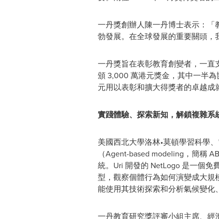
一丹獎創辦人陳一丹博士表示：「
勃發展。在全球發展的重要關頭，
一丹獎旨在表彰教育創變者，一直
頒 3,000 萬港元獎金，其中一
元用以表彰和擴大得獎者的卓越成就
實踐體驗、探索新知，解鎖複雜系
美國西北大學洛林•莫頓學習科學、電腦
（Agent-based model
統。Uri 開發的 NetLogo 
型，觀察個體行為如何演變成大規模
能使用其技術探索和分析氣候變化
一丹教育研究獎評審小組主席、經濟合作及發