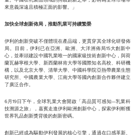
來意義深遠且積極正面的影響。」
加快全球創新佈局，推動乳業可持續繁榮
伊利的創新突破不僅體現在產品端，更貫穿其全球化研發佈
局。目前，伊利已在亞洲、歐洲、大洋洲佈局
15
大創新中
心，並牽頭建設中國乳業唯一的國家級技術創新中心，與荷
蘭瓦赫寧根大學、新西蘭林肯大學等國際知名高校、科研機
構，以及北京大學、清華大學、中國科學院亞熱帶農業生態
研究所、中國農業大學、江南大學等國內創新合作夥伴建立
了廣泛合作。
6
月
19
日下午，全球乳業大會開啟「高品質可感知—乳業科
技溯源之旅」，嘉賓走進伊利歐洲創新中心，探索伊利斬獲
世界乳品創新獎背後的創新密碼。
創新已經成為驅動伊利發展的核心引擎，通過在口感革新、