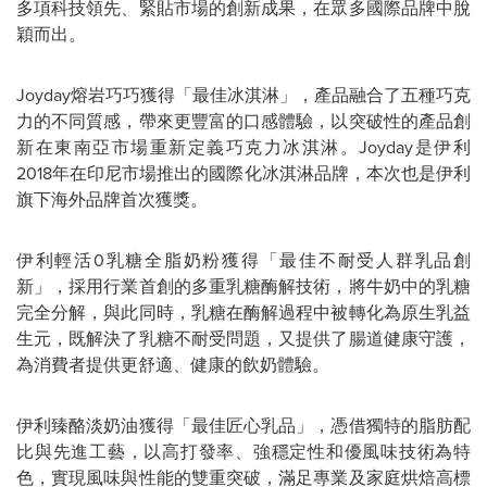
多項科技領先、緊貼市場的創新成果，在眾多國際品牌中脫
穎而出。
Joyday
熔岩巧巧獲得「最佳冰淇淋」，產品融合了五種巧克
力的不同質感，帶來更豐富的口感體驗，以突破性的產品創
新在東南亞市場重新定義巧克力冰淇淋。
Joyday
是伊利
2018
年在印尼市場推出的國際化冰淇淋品牌，本次也是伊利
旗下海外品牌首次獲獎。
伊利輕活
0
乳糖全脂奶粉獲得「最佳不耐受人群乳品創
新」，採用行業首創的多重乳糖酶解技術，將牛奶中的乳糖
完全分解，與此同時，乳糖在酶解過程中被轉化為原生乳益
生元，既解決了乳糖不耐受問題，又提供了腸道健康守護，
為消費者提供更舒適、健康的飲奶體驗。
伊利臻酪淡奶油獲得「最佳匠心乳品」，憑借獨特的脂肪配
比與先進工藝，以高打發率、強穩定性和優風味技術為特
色，實現風味與性能的雙重突破，滿足專業及家庭烘焙高標