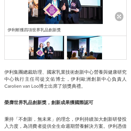
伊利斬獲四項世界乳品創新獎
伊利集團總裁助理、國家乳業技術創新中心營養與健康研究
中心執行主任司徒文佑博士，伊利歐洲創新中心負責人
Carolien van Loo
博士出席了頒獎典禮。
榮膺世界乳品創新獎，創新成果獲國際認可
秉持「不創新，無未來」的理念，伊利持續加大創新研發投
入力度，為消費者提供全生命週期營養解決方案。伊利憑借