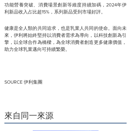
功能營養突破、消費場景創新等維度持續加碼，
2024
年伊
利新品收入占比超
15%
，系列新品受到市場好評。
健康是全人類的共同追求，也是乳業人共同的使命。面向未
來，伊利將始終堅持以消費者需求為導向，以科技創新為引
擎，以全球合作為橋樑，為全球消費者創造更多健康價值，
助力全球乳業邁向可持續繁榮。
SOURCE 伊利集團
來自同一來源