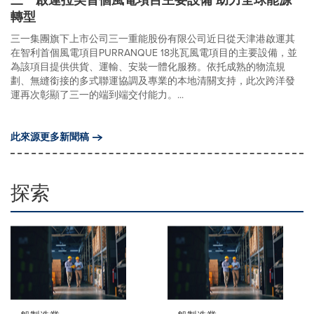
三一啟運拉美首個風電項目主要設備 助力全球能源
轉型
三一集團旗下上市公司三一重能股份有限公司近日從天津港啟運其
在智利首個風電項目PURRANQUE 18兆瓦風電項目的主要設備，並
為該項目提供供貨、運輸、安裝一體化服務。依托成熟的物流規
劃、無縫銜接的多式聯運協調及專業的本地清關支持，此次跨洋發
運再次彰顯了三一的端到端交付能力。...
此來源更多新聞稿
探索