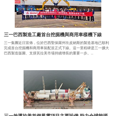
三一巴西製造工廠首台挖掘機與商用車樣機下線
三一集團近日宣佈，位於巴西聖保羅州坎皮納斯的製造基地已順利
完成首台挖掘機和商用車裝配並正式下線。這一里程碑是三一擴大
巴西製造版圖、支撐其拉美市場持續增長的重要一步。...