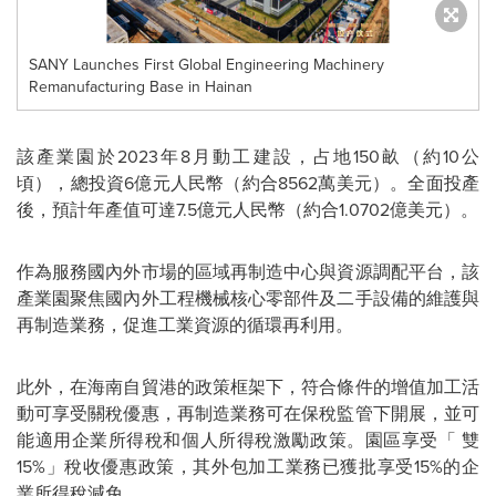
SANY Launches First Global Engineering Machinery
Remanufacturing Base in Hainan
該產業園於2023年8月動工建設，占地150畝（約10公
頃），總投資6億元人民幣（約合8562萬美元）。全面投產
後，預計年產值可達7.5億元人民幣（約合1.0702億美元）。
作為服務國內外市場的區域再制造中心與資源調配平台，該
產業園聚焦國內外工程機械核心零部件及二手設備的維護與
再制造業務，促進工業資源的循環再利用。
此外，在海南自貿港的政策框架下，符合條件的增值加工活
動可享受關稅優惠，再制造業務可在保稅監管下開展，並可
能適用企業所得稅和個人所得稅激勵政策。園區享受「 雙
15%」稅收優惠政策，其外包加工業務已獲批享受15%的企
業所得稅減免。