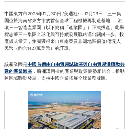
中國東方市
2025年12月30日
/美通社/ -- 12月23日，三一集
團位於海南省東方市的首個全球工程機械再制造基地——湘
瓊三一智造產業園（以下簡稱「產業園」）正式投產。此舉
標志著三一集團全球化與可持續發展戰略邁出關鍵一步。投
產儀式當天，集團獲得來自東南亞及非洲地區價值1億元人
民幣（約合1427萬美元）的訂單。
該產業園是
中國首個由自由貿易試驗區與自由貿易港聯動共
建的產業園區
，將湘瓊兩省的產業與政策優勢相結合，推動
跨區域聯動發展，支持中國企業拓展全球業務版圖。