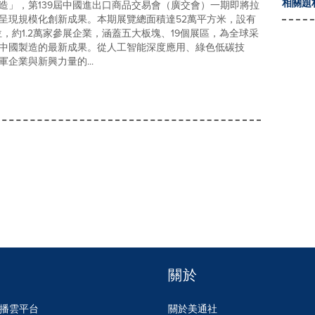
相關題
造」，第139屆中國進出口商品交易會（廣交會）一期即將拉
呈現規模化創新成果。本期展覽總面積達52萬平方米，設有
位，約1.2萬家參展企業，涵蓋五大板塊、19個展區，為全球采
中國製造的最新成果。從人工智能深度應用、綠色低碳技
企業與新興力量的...
關於
n傳播雲平台
關於美通社