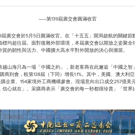
——第139屆廣交會圓滿收官
 第139屆廣交會於5月5日圓滿收官。在「十五五」開局啟航的關
指標均超往屆。面對復雜外部環境，本屆廣交會以開放之姿聚全
外貿的韌性與活力、中國擴大高水平對外開放的決心與擔當。
跨越山海只為一場「中國之約」，新老客商在此邂逅「中國之智
外采購商到會，較第138屆（下同）增長1.1%。其中，美國、澳大
采購企業、154家境外工商機構參會。現場意向出口成交257億
，信心就在」。采購商表示「廣交會的每一秒都很珍貴」「世界