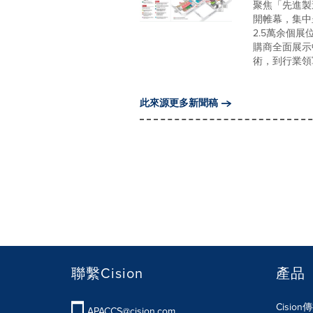
聚焦「先進製
開帷幕，集中
2.5萬余個展
購商全面展示
術，到行業領軍
此來源更多新聞稿
聯繫Cision
產品
Cisio
APACCS@cision.com