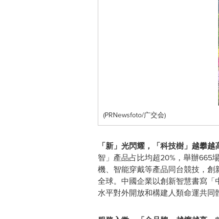
(PRNewsfoto/广交会)
「新」光閃耀，「科技樹」越攀越
智」產品占比均超20%，舉辦66
機、智能穿戴等產品同台競技，創
全球。中國企業以創新智慧書寫「
水平對外開放和構建人類命運共同