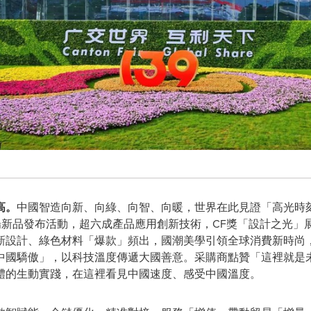
高。
中國智造向新、向綠、向智、向暖，世界在此見證「高光時刻
5場新品發布活動，超六成產品應用創新技術，CF獎「設計之光
新設計、綠色材料「爆款」頻出，國潮美學引領全球消費新時尚
中國驕傲」，以科技溫度傳遞大國善意。采購商點贊「這裡就是
體的生動實踐，在這裡看見中國速度、感受中國溫度。