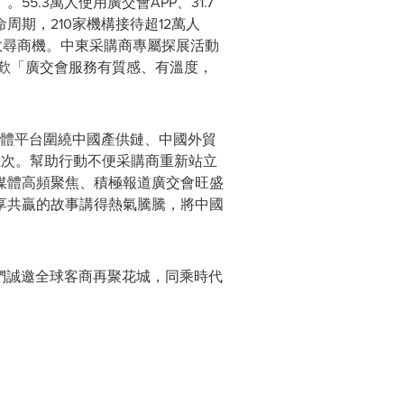
.3萬人使用廣交會APP、31.7
期，210家機構接待超12萬人
高效尋商機。中東采購商專屬探展活動
贊歎「廣交會服務有質感、有溫度，
外媒體平台圍繞中國產供鏈、中國外貿
億次。幫助行動不便采購商重新站立
媒體高頻聚焦、積極報道廣交會旺盛
享共贏的故事講得熱氣騰騰，將中國
。我們誠邀全球客商再聚花城，同乘時代