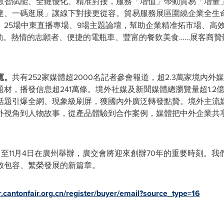
數智賦能、全鏈優化、精准對接，服務「增值」帶動貿易「增量」。55
、一碼逛展」讓線下對接更從容。貿易服務展區圍繞企業全生命周
播、25場中東直播專場、9場主題論壇，幫助企業精准拓市場、
互動。熱情的志願者、便捷的電瓶車、豐富的餐飲美食……展客商
寬。
共有252家媒體超2000名記者參會報道，超2.3萬家境內
材，播發信息超241萬條。境外社媒及新聞媒體總瀏覽量超1.2
話題引爆全網、現象級刷屏，獲國內外廣泛轉發點贊。境外主流
外視角到人物故事，從產品體驗到合作案例，媒體把中外企業共
月15日至11月4日在廣州舉辦，廣交會將迎來創辦70年的重要時刻
放包容、繁榮發展的新篇章。
r.cantonfair.org.cn/register/buyer/email?source_type=16