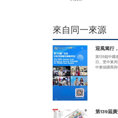
來自同一來源
迎風篤行
第139屆中
日。受中東局
中東採購商與
第139屆