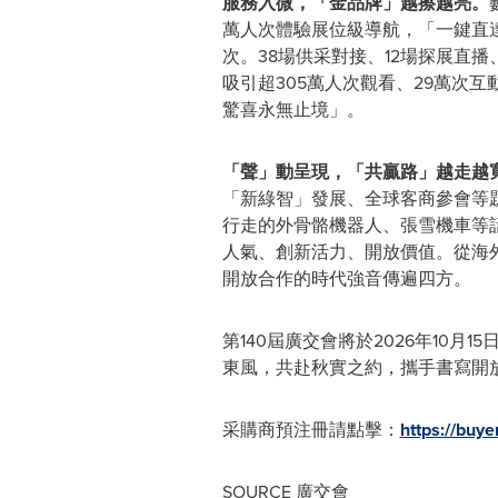
服務入微，「金品牌」越擦越亮。
萬人次體驗展位級導航，「一鍵直達
次。38場供采對接、12場探展直
吸引超305萬人次觀看、29萬次
驚喜永無止境」。
「聲」動呈現，「共贏路」越走越
「新綠智」發展、全球客商參會等題
行走的外骨骼機器人、張雪機車等
人氣、創新活力、開放價值。從海
開放合作的時代強音傳遍四方。
第140屆廣交會將於2026年10
東風，共赴秋實之約，攜手書寫開
采購商預注冊請點擊：
https://buye
SOURCE 廣交會