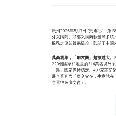
廣州
2026年5月7日
/美通社/ --
外采購商、頭部采購商數量等多項
服務之優架貿易橋梁，彰顯了中國
萬商雲集，「朋友圈」越擴越大。
220個國家和地區的31.4萬名境
一路」國家保持穩定。407家頭部
展企業直言「廣交會在，生意就在
意還得來廣交會」。