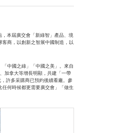
鍵節點，本屆廣交會「新綠智」產品、境
球客商，以創新之智展中國制造，以
」「中國之綠」「中國之美」。來自
利亞、加拿大等增長明顯，共建「一帶
美元，許多采購商已預約後續看廠。參
比任何時候都更需要廣交會」「做生