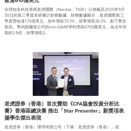
產達610億美元
全球知名科技券商老虎國際（Nasdaq：TIGR）公佈截至2025年9月
30日的第三季度未經審計財務數據。財務數據顯示，老虎國際第三
季度營收達1.75億美元，按年增長73.3%，按季增長26.3%，創下歷史
新高。季內歸屬母公司的non-GAAP淨利潤為5705萬美元，為去年同
期的2.8倍，按季增長2...
老虎證券（香港）首次贊助《CFA協會投資分析比
賽》香港區總決賽 推出「Star Presenter」新獎項表
揚學生傑出表現
老虎證券（香港）環球有限公司（下稱「老虎證券（香港）」或