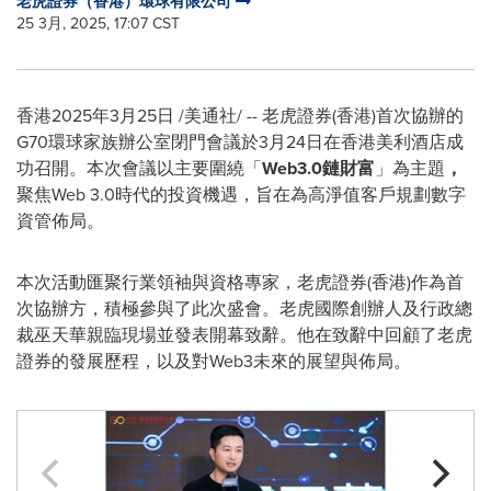
老虎證券（香港）環球有限公司
25 3月, 2025, 17:07 CST
香港
2025年3月25日
/美通社/ -- 老虎證券(香港)首次協辦的
G70環球家族辦公室閉門會議於3月24日在香港美利酒店成
功召開。本次會議以主要圍繞「
Web3.0鏈財富
」為主題
，
聚焦Web 3.0時代的投資機遇，旨在為高淨值客戶規劃數字
資管佈局。
本次活動匯聚行業領袖與資格專家，老虎證券(香港)作為首
次協辦方，積極參與了此次盛會。老虎國際創辦人及行政總
裁巫天華親臨現場並發表開幕致辭。他在致辭中回顧了老虎
證券的發展歷程，以及對Web3未來的展望與佈局。