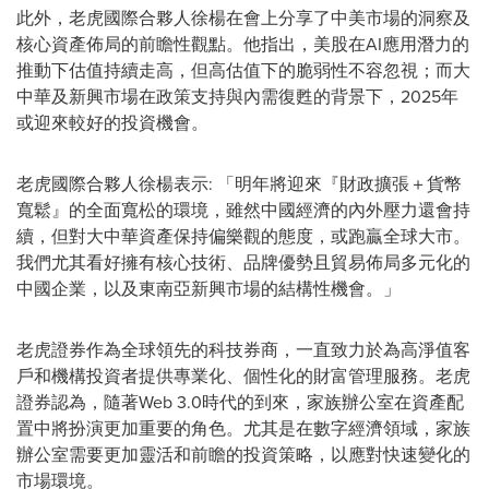
此外，老虎國際合夥人徐楊在會上分享了中美市場的洞察及
核心資產佈局的前瞻性觀點。他指出，美股在AI應用潛力的
推動下估值持續走高，但高估值下的脆弱性不容忽視；而大
中華及新興市場在政策支持與內需復甦的背景下，2025年
或迎來較好的投資機會。
老虎國際合夥人徐楊表示: 「明年將迎來『財政擴張＋貨幣
寬鬆』的全面寬松的環境，雖然中國經濟的內外壓力還會持
續，但對大中華資產保持偏樂觀的態度，或跑贏全球大市。
我們尤其看好擁有核心技術、品牌優勢且貿易佈局多元化的
中國企業，以及東南亞新興市場的結構性機會。」
老虎證券作為全球領先的科技券商，一直致力於為高淨值客
戶和機構投資者提供專業化、個性化的財富管理服務。老虎
證券認為，隨著Web 3.0時代的到來，家族辦公室在資產配
置中將扮演更加重要的角色。尤其是在數字經濟領域，家族
辦公室需要更加靈活和前瞻的投資策略，以應對快速變化的
市場環境。