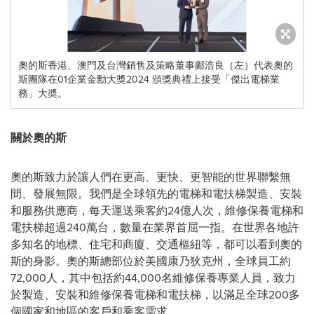
奧的斯香港、澳門及台灣銷售及策略董事鄺浩良（左）代表奧的
斯團隊在01企業金勳大獎2024 頒獎典禮上接受「傑出電梯業
務」大奬。
關於奧的斯
奧的斯致力於讓人們在更高、更快、更智能的世界聯繫無
間、發展無限。我們是全球領先的電梯和電扶梯製造、安裝
和服務供應商，每天運送乘客約24億人次，維修保養電梯和
電扶梯超過240萬台，數量在業界首屈一指。在世界各地許
多知名的地標、住宅和商廈、交通樞紐等，都可以看到奧的
斯的身影。奧的斯總部位於美國康乃狄克州，全球員工約
72,000人，其中包括約44,000名維修保養專業人員，致力
於製造、安裝和維修保養電梯和電扶梯，以滿足全球200多
個國家和地區的客戶和乘客需求。