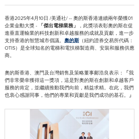
香港
2025年4月10日
/美通社/ --
奧的斯香港連續兩年榮獲
01
企業金勳大獎
-
「傑出電梯業務
」
，此獎項表彰奧的斯在促
進垂直運輸業的科技創新和卓越服務的成就及貢獻，進一步
支持香港的智慧城市倡議。
奧的斯
（紐約證券交易所代碼：
OTIS
）是全球知名的電梯和電扶梯製造商、安裝和服務供應
商。
奧的斯香港、澳門及台灣銷售及策略董事鄺浩良表示：
「
我
們非常榮幸獲得這一獎項，這是對奧的斯在創新和卓越客戶
服務的肯定，並繼續推動我們向前，精益求精。在此，我們
也衷心感謝同事，他們的專業和貢獻是我們成功的基石。
」