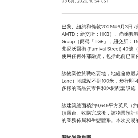
03 6月, 2026, 10:54 CST
巴黎、紐約和倫敦
2026年6月3日
/
AMTD；新交所：HKB）、尚乘數科（AMT
Group（簡稱「TGE」，紐交所
弗尼沃爾街 (Furnival Stre
使用任何外部融資，包括此前已宣
該物業位於戰略要地，地處倫敦最具活力
Lane）地鐵站不到100米，步行
多樣的高品質零售和休閒配套設施
該建築總面積約9,646平方英尺
頂露台。收購完成後，該物業預計將作為尚
的業務佈局和生態體系。本次交易
關於尚乘集團