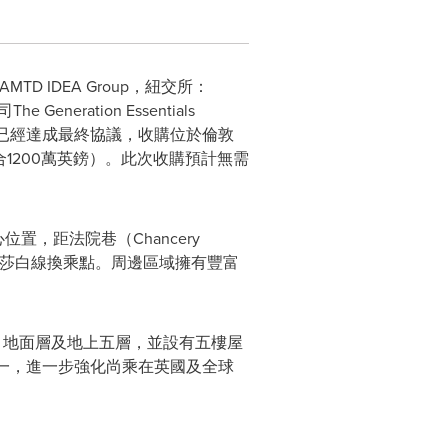
D IDEA Group，紐交所：
eration Essentials
國際已經達成最終協議，收購位於倫敦
元（約合1200萬英鎊）。此次收購預計無需
置，距法院巷（Chancery
的伊麗莎白線換乘點。周邊區域擁有豐富
層、地面層及地上五層，並設有五樓屋
球總部之一，進一步強化尚乘在英國及全球