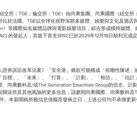
ials Group（紐交所：TGE；倫交所：TGE）由尚乘集團、尚乘國際（
部位於法國。TGE以全球化視野深耕多媒體、娛樂與文化及酒店與
rt Newspaper》等國際知名媒體品牌與電影娛樂項目，綜合形成橫
AC) 的發起人，其旗下首支SPAC已於2025年12月18日順利完
私人證券訴訟改革法案》「安全港」條款可能構成「前瞻性陳述」
「目標」、「未來」、「打算」、「計劃」、「相信」、「估計
科及/或The Generation Essentials Group的
及其他風險的更多信息，請參閱尚乘國際、尚乘數科及The Generati
的文件。本新聞稿所載信息僅截至發佈之日，上述公司均不承擔更