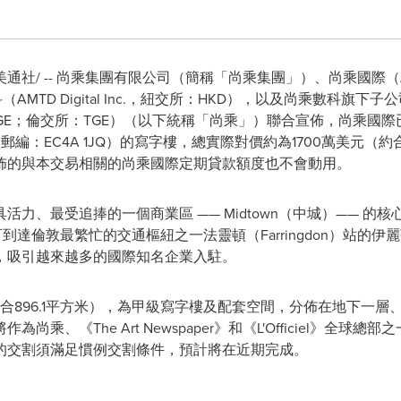
美通社/ -- 尚乘集團有限公司（簡稱「尚乘集團」）、尚乘國際（AMT
D Digital Inc.，紐交所：HKD），以及尚乘數科旗下子公司The Gen
：TGE；倫交所：TGE）（以下統稱「尚乘」）聯合宣佈，尚乘
et) 40號（郵編：EC4A 1JQ）的寫字樓，總實際對價約為1700萬美
佈的與本交易相關的尚乘國際定期貸款額度也不會動用。
、最受追捧的一個商業區 —— Midtown（中城）—— 的核心位
即可到達倫敦最繁忙的交通樞紐之一法靈頓（Farringdon）站
，吸引越來越多的國際知名企業入駐。
（約合896.1平方米），為甲級寫字樓及配套空間，分佈在地下一
乘、《The Art Newspaper》和《L'Officiel》全
的交割須滿足慣例交割條件，預計將在近期完成。