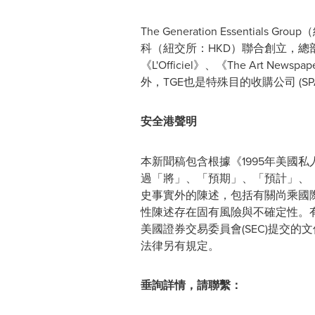
The Generation Essent
科（紐交所：HKD）聯合創立，總
《L'Officiel》、《The A
外，TGE也是特殊目的收購公司 (SP
安全港聲明
本新聞稿包含根據《1995年美國
過「將」、「預期」、「預計」、
史事實外的陳述，包括有關尚乘國際、尚乘數
性陳述存在固有風險與不確定性。有關這些
美國證券交易委員會(SEC)提交
法律另有規定。
垂詢詳情，請聯繫：