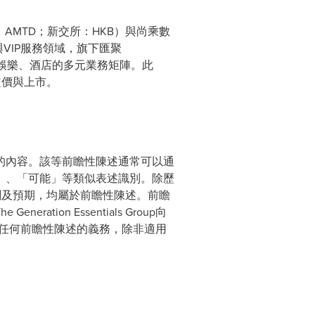
紐交所：AMTD；新交所：HKB）與尚乘數
VIP服務領域，旗下匯聚
跨媒體、娛樂、酒店的多元業務矩陣。此
成定價與上市。
的內容。該等前瞻性陳述通常可以通
」、「可能」等類似表述識別。除歷
信念、計劃及預期，均屬於前瞻性陳述。前瞻
on Essentials Group向
新任何前瞻性陳述的義務，除非適用