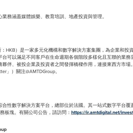
心業務涵蓋媒體娛樂、教育培訓、地產投資與管理。
所：HKB）是一家多元化機構和數字解決方案集團，為企業和投
平台可以滿足不同客戶在生命週期各個階段多樣化且互聯的業務
務夥伴、被投企業及投資者之間發揮橋樑作用，連接東西方市場
ter」）關注@AMTDGroup。
家綜合性數字解決方案平台，總部位於法國。其一站式數字平台覆
業務板塊。有關公司公告，請訪問：
https://ir.amtdigital.net/inve
oup