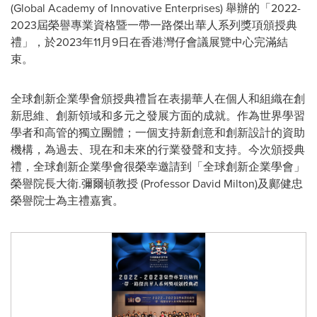
(Global Academy of Innovative Enterprises) 舉辦
的
「2022-
2023屆榮譽專業資格暨一帶一路傑出華人系列獎項頒授典
禮」，於2023年11月9日在香港灣仔會議展覽中心完滿結
束。
全球創新企業學會頒授典禮旨在表揚華人在個人和組織在創
新思維
、
創新領域和多元之發展方面的成就。作為世界學習
學者和高管的獨立團體；一個支持新創意和創新設計的資助
機構
，
為過去、現在和未來的行業發聲和支持。今次頒授典
禮
，全球創新企業學會
很榮幸邀請到「全球創新企業學會」
榮譽院長大衛.彌爾頓教授 (Professor
David Milton
)及鄺健忠
榮譽院士為主禮嘉賓。