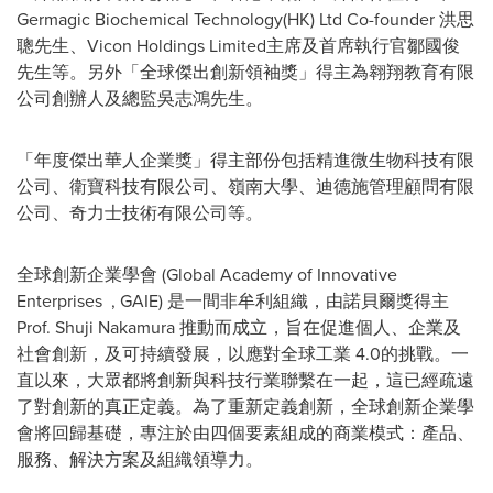
Germagic Biochemical Technology(HK) Ltd Co-founder 洪思
聰先生、Vicon Holdings Limited主席及首席執行官鄒國俊
先生等
。
另外「全球傑出創新領袖獎」得主為翱翔教育有限
公司創辦人及總監吳志鴻先生。
「年度傑出華人企業獎」得主部份包括精進微生物科技有限
公司、衛寶科技有限公司、嶺南大學、迪德施管理顧問有限
公司、奇力士技術有限公司等
。
全球創新企業學會 (Global Academy of Innovative
Enterprises , GAIE) 是一間非牟利組織
，
由諾貝爾獎得主
Prof.
Shuji Nakamura
推動而成立
，
旨在促進個人
、
企業及
社會創新
，
及可持續發展
，
以應對全球工業 4.0的挑戰。一
直以來
，
大眾都將創新與科技行業聯繫在一起
，
這已經疏遠
了對創新的真正定義。為了重新定義創新，全球創新企業學
會將回歸基礎，專注於由四個要素組成的商業模式：產品、
服務、解決方案及組織領導力。