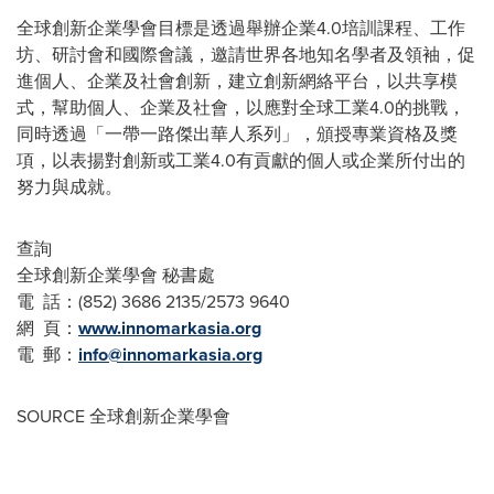
全球創新企業學會
目標是透過舉辦企業4.0培訓課程
、
工作
坊
、
研討會和國際會議
，
邀請世界各地知名學者及領袖
，
促
進個人
、
企業及社會創新
，
建立創新網絡平台
，
以共享模
式
，
幫助個人
、
企業及社會
，
以應對全球工業4.0的挑戰
，
同時透過「一帶一路傑出華人系列」
，
頒授專業資格及獎
項
，
以表揚對創新或工業4.0有貢獻的個人或企業所付出的
努力與成就。
查詢
全球創新企業學會 秘書處
電 話：
(852)
3686 2135/2573 9640
網 頁：
www.innomarkasia.org
電 郵：
info@innomarkasia.org
SOURCE 全球創新企業學會