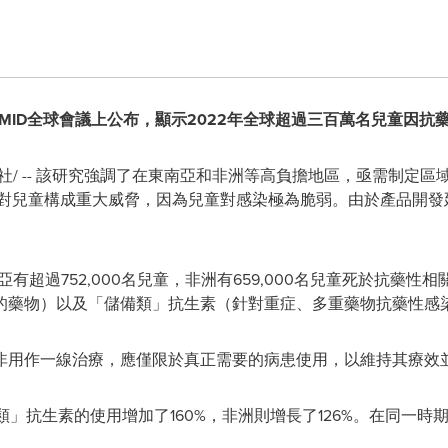
CMID全球會議上公布，顯示2022年全球超過三百萬名兒童因抗
社/ -- 該研究強調了在東南亞和非洲等高負擔地區，亟需制定
R）對兒童構成重大威脅，因為兒童對感染極為脆弱。由於產品開
亞有超過752,000名兒童，非洲有659,000名兒童死於抗藥
的藥物）以及「儲備類」抗生素（針對重症、多重藥物抗藥性感
非用作一線治療，應僅限於真正需要的病患使用，以維持其療效
觀察類」抗生素的使用增加了160%，非洲則增長了126%。在同一