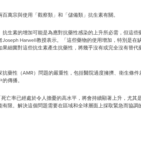
兩百萬宗與使用「觀察類」和「儲備類」抗生素有關。
』抗生素的增加可能是為應對抗藥性感染的上升所必需，但這些
oseph Harwell教授表示。「這些藥物的使用增加，特別
如果細菌對這些抗生素產生抗藥性，將幾乎沒有或完全沒有替代
家抗藥性（AMR）問題的嚴重性，包括醫院過度擁擠、衛生條件
中的傳播。
一步指出：「死亡率已經處於令人擔憂的高水平，將會持續顯著上升，
能有限。解決這個問題需要在區域和全球層面上採取緊急而協調