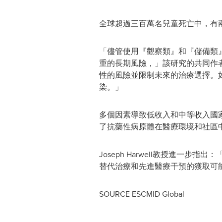
全球超過三百萬名兒童死亡中，有
「儘管使用『觀察類』和『儲備類
重的長期風險，」該研究的共同作者J
性的風險並限制未來的治療選擇。
染。」
多個因素導致低收入和中等收入國
了抗藥性病原體在醫療環境和社區
Joseph Harwell教授進
替代治療和先進醫療干預的獲取可
SOURCE ESCMID Global